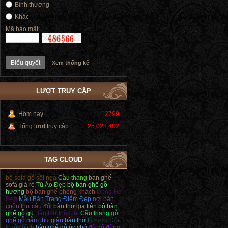
Bình thường
Khác
Mã bảo mật:
Xem thống kê
LƯỢT TRUY CẬP
Hôm nay
12799
Tổng lượt truy cập
25,023,402
TAG CLOUD
bộ sofa gỗ sồi nga
Cầu thang
bàn ghế
sofa giá rẻ
Tủ Áo Đẹp
bộ bàn ghế gỗ
hương
bộ bàn ghế phòng khách
Dong Ho
Dep
Mẫu Bàn Trang Điểm Đẹp
nơi bán
cuốn thư câu đối
bàn thờ gia tiên
bộ bàn
ghế gỗ gụ
Bàn thờ thần tài
Cầu thang gỗ
ghế gỗ nằm thư giãn
bàn thờ
tủ rượu
Đôi
lọ lộc bình
bàn ghế gỗ óc chó
đồ gỗ đồng