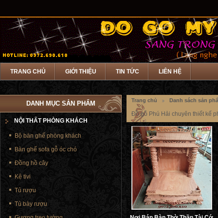
TRANG CHỦ
GIỚI THIỆU
TIN TỨC
LIÊN HỆ
Trang chủ
Danh sách sản ph
DANH MỤC SẢN PHẨM
Đồ gỗ Phú Hải chuyên thiết kế ph
NỘI THẤT PHÒNG KHÁCH
Bộ bàn ghế phòng khách
Bàn ghế sofa gỗ óc chó
Đồng hồ cây
Kệ tivi
Tủ rượu
Tủ bày rượu
Gương treo tường
Nơi Bán Bàn Thờ Thần Tài Cớ