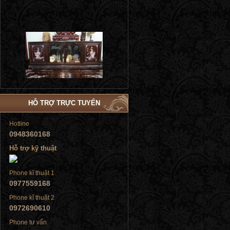
Tủ đứng
HỖ TRỢ TRỰC TUYẾN
Tủ đứng
Hotline
0948360168
Hỗ trợ kỹ thuật
Phone kĩ thuật 1
0977559168
Tủ đứng
Phone kĩ thuật 2
0972690610
Phone tư vấn