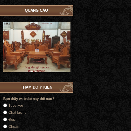
QUẢNG CÁO
Bộ Giường Ngủ Tủ Áo Phòng Cưới Đẹp
Giường Ngủ Victoria Tân Cổ Điển
4
| Đồ Gỗ Phú Hải GN183
Vàng | Đồ Gỗ Phú Hải GN176
THĂM DÒ Ý KIẾN
Bạn thấy website này thế nào?
Tuyệt vời
Chất lượng
Đẹp
Chuẩn