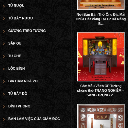
TỦ RƯỢU
Nơi Bán Bàn Thờ Ông Địa Mái
TỦ BÀY RƯỢU
Chùa Dát Vàng Tại TP Đà Nẵng
B...
GƯƠNG TREO TƯỜNG
SẬP GỤ
TỦ CHÈ
LỘC BÌNH
GIÁ CẮM NGÀ VOI
Các Mẫu Vách ỐP Tường
phòng thờ TRANG NGHIÊM –
TỦ BÀY ĐỒ
SANG TRỌNG V...
BÌNH PHONG
BÀN LÀM VIỆC CỦA GIÁM ĐỐC