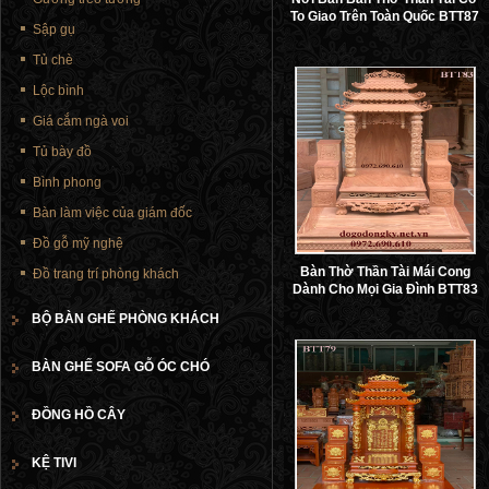
To Giao Trên Toàn Quốc BTT87
Sập gụ
Tủ chè
Lộc bình
Giá cắm ngà voi
Tủ bày đồ
Bình phong
Bàn làm việc của giám đốc
Đồ gỗ mỹ nghệ
Bàn Thờ Thần Tài Mái Cong
Đồ trang trí phòng khách
Dành Cho Mọi Gia Đình BTT83
BỘ BÀN GHẾ PHÒNG KHÁCH
BÀN GHẾ SOFA GỖ ÓC CHÓ
ĐỒNG HỒ CÂY
KỆ TIVI