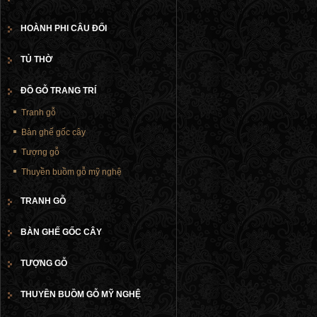
HOÀNH PHI CÂU ĐỐI
TỦ THỜ
ĐỒ GỖ TRANG TRÍ
Tranh gỗ
Bàn ghế gốc cây
Tượng gỗ
Thuyền buồm gỗ mỹ nghệ
TRANH GỖ
BÀN GHẾ GỐC CÂY
TƯỢNG GỖ
THUYỀN BUỒM GỖ MỸ NGHỆ