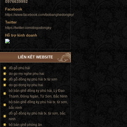
0976639992
Facebook
Tủ đứng
https://www.facebook.com/bobanghedongky/
Twitter
https://twitter.com/dogodongky
Hỗ trợ kinh doanh
Tủ đứng
LIÊN KẾT WEBSITE
đồ gỗ phú hải
do go my nghe phu hai
đồ gỗ đồng kỵ phú hải tx từ sơn
do go dong ky phu hai
bộ bàn ghế đồng kỵ phú hải, Lý Đạo
Thành, Đông Ngàn, Từ Sơn, Bắc Ninh
bộ bàn ghế đồng kỵ phú hải tx. từ sơn,
bắc ninh
đồ gỗ đồng kỵ phú hải tx. từ sơn, bắc
ninh
bộ bàn ghế phòng ăn