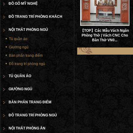
ĐỒ GỖ MỸ NGHỆ
ĐỒ TRANG TRÍ PHÒNG KHÁCH
NỘI THẤT PHÒNG NGỦ
【TOP】Các Mẫu Vách Ngăn
Phòng Thờ | Vách CNC Cho
Tủ quần áo
Bàn Thờ VN0...
Giường ngủ
Bàn phấn trang điểm
Đồ trang trí phòng ngủ
TỦ QUẦN ÁO
GIƯỜNG NGỦ
BÀN PHẤN TRANG ĐIỂM
ĐỒ TRANG TRÍ PHÒNG NGỦ
NỘI THẤT PHÒNG ĂN