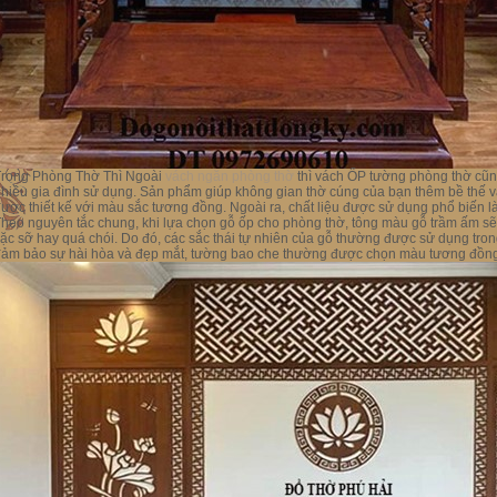
Trong Phòng Thờ Thì Ngoài
vách ngăn phòng thờ
thì vách ỐP tường phòng thờ cũn
hiều gia đình sử dụng. Sản phẩm giúp không gian thờ cúng của bạn thêm bề thế v
ược thiết kế với màu sắc tương đồng. Ngoài ra, chất liệu được sử dụng phổ biến là
heo nguyên tắc chung, khi lựa chọn gỗ ốp cho phòng thờ, tông màu gỗ trầm ấm 
ặc sỡ hay quá chói. Do đó, các sắc thái tự nhiên của gỗ thường được sử dụng trong
ảm bảo sự hài hòa và đẹp mắt, tường bao che thường được chọn màu tương đồng 