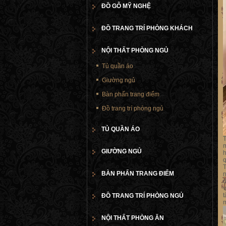
ĐỒ GỖ MỸ NGHỆ
ĐỒ TRANG TRÍ PHÒNG KHÁCH
NỘI THẤT PHÒNG NGỦ
Tủ quần áo
Giường ngủ
Bàn phấn trang điểm
Đồ trang trí phòng ngủ
TỦ QUẦN ÁO
T
m
GIƯỜNG NGỦ
h
q
T
BÀN PHẤN TRANG ĐIỂM
n
ô
v
t
ĐỒ TRANG TRÍ PHÒNG NGỦ
m
NỘI THẤT PHÒNG ĂN