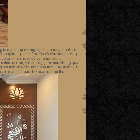
g là một trong những nội thất phòng thờ được
à sang trọng. Các tấm cản và cản sau thường
 gỗ tự nhiên hoặc gỗ công nghiệp....
sẽ chiếm ưu thế, với những gam màu không quá
 nội thất của các sảnh nhà thờ. Tuy nhiên, để
với màu của bàn thờ hoặc phòng thờ....