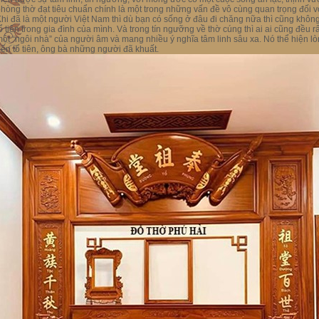
hòng thờ đạt tiêu chuẩn chính là một trong những vấn đề vô cùng quan trọng đối v
hi đã là một người Việt Nam thì dù bạn có sống ở đâu đi chăng nữa thì cũng khô
ổ tiên trong gia đình của mình. Và trong tín ngưỡng về thờ cúng thì ai ai cũng đều 
ột “ngôi nhà” của người âm và mang nhiều ý nghĩa tâm linh sâu xa.
Nó thể hiện l
ến tổ tiên, ông bà những người đã khuất.