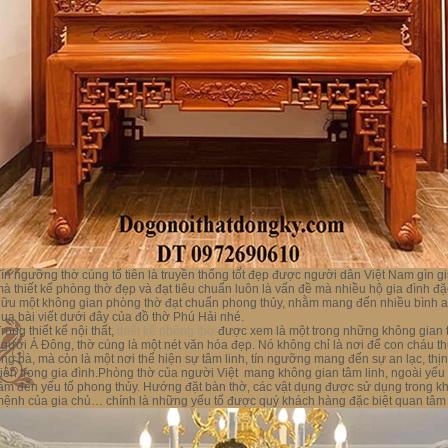
ín ngưỡng thờ cúng tổ tiên là truyền thống tốt đẹp được người dân Việt Nam gìn gi
à thiết kế phòng thờ đẹp và đạt tiêu chuẩn luôn là vấn đề mà nhiều hộ gia đình 
ữu một không gian phòng thờ đạt chuẩn phong thủy, nhằm mang đến nhiều bình an,
ua bài viết dưới đây của đồ thờ Phú Hải nhé.
rong thiết kế nội thất,
thiết kế phòng thờ
được xem là một trong những không gian t
gười Á Đông, thờ cúng là một nét văn hóa đẹp. Nó không chỉ là nơi để con cháu th
ng bà, mà còn là một nơi thể hiện sự tâm linh, tín ngưỡng mang đến sự an lạc, t
iên trong gia đình.Phòng thờ của người Việt mang không gian tâm linh, ngoài yếu
âm đến yếu tố phong thủy. Hướng đặt bàn thờ, các vật dụng được sử dụng trong k
ệnh của gia chủ… chính là những yếu tố được quý khách hàng đặc biệt quan tâm kh