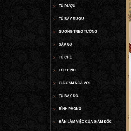
p
TỦ RƯỢU
K
t
m
TỦ BÀY RƯỢU
đ
GƯƠNG TREO TƯỜNG
SẬP GỤ
TỦ CHÈ
LỘC BÌNH
GIÁ CẮM NGÀ VOI
TỦ BÀY ĐỒ
BÌNH PHONG
BÀN LÀM VIỆC CỦA GIÁM ĐỐC