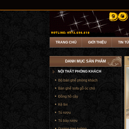
TRANG CHỦ
GIỚI THIỆU
TIN T
T
DANH MỤC SẢN PHẨM
NỘI THẤT PHÒNG KHÁCH
Bộ bàn ghế phòng khách
Bàn ghế sofa gỗ óc chó
Đồng hồ cây
Kệ tivi
Tủ rượu
Tủ bày rượu
Gương treo tường