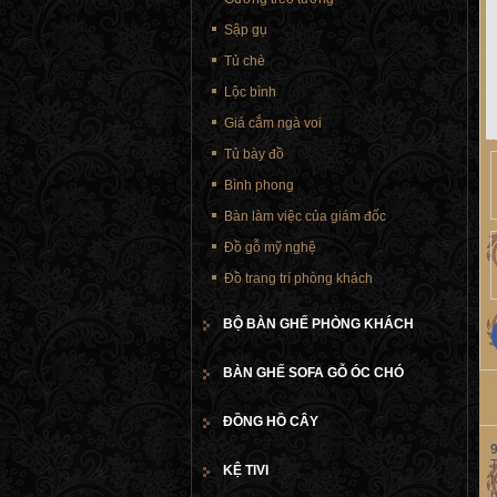
Sập gụ
Tủ chè
Lộc bình
Giá cắm ngà voi
Tủ bày đồ
Bình phong
Bàn làm việc của giám đốc
Đồ gỗ mỹ nghệ
Đồ trang trí phòng khách
BỘ BÀN GHẾ PHÒNG KHÁCH
BÀN GHẾ SOFA GỖ ÓC CHÓ
ĐỒNG HỒ CÂY
T
KỆ TIVI
N
h