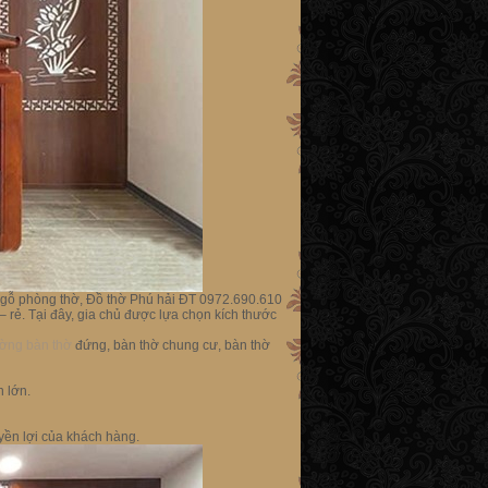
p gỗ phòng thờ, Đồ thờ Phú hải ĐT 0972.690.610
 rẻ. Tại đây, gia chủ được lựa chọn kích thước
ường bàn thờ
đứng, bàn thờ chung cư, bàn thờ
 lớn.
yền lợi của khách hàng.