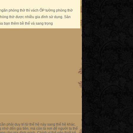
ngăn phòng thờ thì vách ỐP tường phòng thờ
 phòng thờ được nhiều gia đình sử dụng. Sản
a bạn thêm bề thế và sang trọng
ần phải duy trì từ thế hệ này sang thế hệ khác.
 nhớ đến gia tiên, mà còn là nơi để người ta thể
ng cho gia đình mình. Chính vì thế nên thiết kế