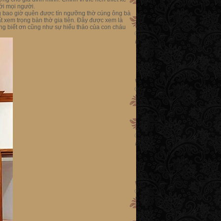
ới mọi người.
ng bao giờ quên được tín ngưỡng thờ cúng ông bà
rất xem trọng bàn thờ gia tiên. Đây được xem là
òng biết ơn cũng như sự hiếu thảo của con cháu