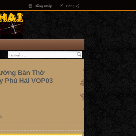
Đăng nhập
Đăng ký
Tường Bàn Thờ
y Phú Hải VOP03
hẩm