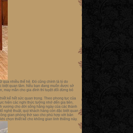
ữ qua nhiều thế hệ. Đó cũng chính là lý do
đặc biệt quan tâm. Nếu bạn đang muốn được sở
 may mắn cho gia đình thì tuyệt đối đừng bỏ
hiết kế hết sức quan trọng. Theo phong tục của
ực hiện các nghi thức tưởng nhớ đến gia tiên,
hịnh vượng cho đời sống hằng ngày của các thành
 tố nghệ thuật, quý khách hàng còn đặc biệt quan
hông gian phòng thờ sao cho phù hợp với bản
i chọn thiết kế cho không gian linh thiêng này.