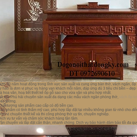
ơn 30 năm hoạt động trong lĩnh vực sản xuất và cung ứng bàn thờ, vách ngăn, ố
ự hào là đơn vị phục vụ hàng vạn khách mỗi năm, đáp ứng đủ 3 tiêu chí bền – đẹp –
à hoa văn, hoạ tiết thiết kế ốp gỗ sao cho vừa vặn và phù hợp nhất.
ồ thờ Phú hải chuyên sản xuất đa dạng các mẫu vách ngăn phòng thờ,
vách ốp t
reo tường.
hất lượng sản phẩm cao cấp có độ bền cao.
ản phẩm có tính thẩm mỹ cao, phù hợp lắp đặt tại nhiều không gian từ nhỏ cho đến
ơn vị chuyên thiết kế và thi công phòng thờ uy tín, chuyên nghiệp.
ịch vụ tư vấn và chăm sóc khách hàng tận tâm.
ận chuyển và lắp đặt cẩn thận, nhanh chóng. Dịch vụ bảo hành đảm bảo tối đa qu