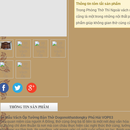
Thông tin tóm tắt sản phẩm
Trong Phòng Thờ Thì Ngoài vách 
cũng là một trong những nội thất
phẩm giúp không gian thờ cúng củ
THÔNG TIN SẢN PHẨM
98+ Mẫu Vách Ốp Tường Bàn Thờ Dogonoithatdongky Phú Hải VOP03
heo quan niệm của người Á Đông, thờ cúng ông bà tổ tiên là một nét đẹp văn hóa c
ó không chỉ đơn thuần là nơi mà con cháu thực hiện các nghi thức thờ cúng, tưởng
iện được sự tâm linh, tín ngưỡng, với mong ước có một cuộc sống an lạc, thịnh vượ