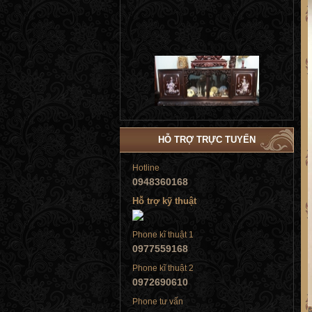
Tủ đứng
HỖ TRỢ TRỰC TUYẾN
Tủ đứng
Hotline
0948360168
Hỗ trợ kỹ thuật
Phone kĩ thuật 1
0977559168
Tủ đứng
Phone kĩ thuật 2
0972690610
Phone tư vấn
P