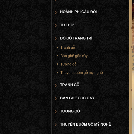
HOÀNH PHI CÂU ĐỐI
TỦ THỜ
ĐỒ GỖ TRANG TRÍ
Tranh gỗ
n
Bàn ghế gốc cây
đ
T
Tượng gỗ
s
đ
Thuyền buồm gỗ mỹ nghệ
TRANH GỖ
BÀN GHẾ GỐC CÂY
TƯỢNG GỖ
THUYỀN BUỒM GỖ MỸ NGHỆ