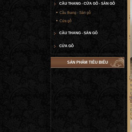
CẦU THANG - CỬA GỖ - SÀN GỖ
Cầu thang - Sàn gỗ
Cửa gỗ
CẦU THANG - SÀN GỖ
CỬA GỖ
SẢN PHẨM TIÊU BIỂU
H
t
v
Đ
t
C
S
Đ
D
V