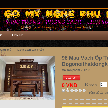
ỨC
LIÊN HỆ
rang chủ
Danh sách sản phẩm
98 Mẫu Vách Ốp 
Dogonoithatdongk
Mã sản phẩm
VOP03
Quan tâm
0 VND
Số lượng
Đánh giá sản p