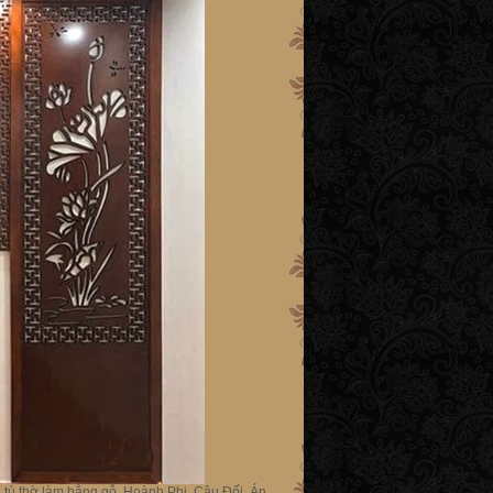
và tủ thờ làm bằng gỗ, Hoành Phi, Câu Đối, Án