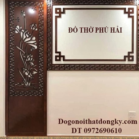
hú Hải nhận thiết kế, sản xuất, thi công và lắp đặt các mẫu bàn thờ đẹp, án gian 