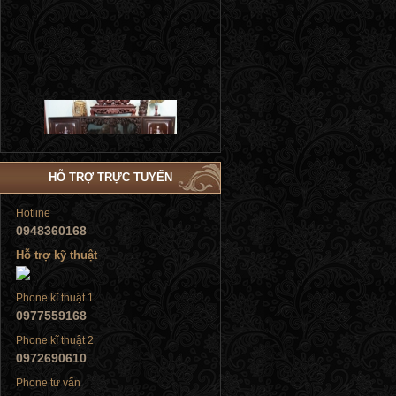
Tủ đứng
HỖ TRỢ TRỰC TUYẾN
Hotline
0948360168
Hỗ trợ kỹ thuật
Tủ đứng
Phone kĩ thuật 1
0977559168
Phone kĩ thuật 2
0972690610
Tủ đứng
Phone tư vấn