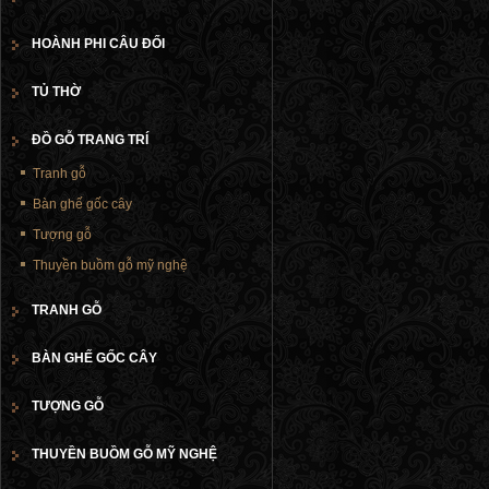
HOÀNH PHI CÂU ĐỐI
TỦ THỜ
ĐỒ GỖ TRANG TRÍ
Tranh gỗ
Bàn ghế gốc cây
Tượng gỗ
Thuyền buồm gỗ mỹ nghệ
TRANH GỖ
BÀN GHẾ GỐC CÂY
TƯỢNG GỖ
THUYỀN BUỒM GỖ MỸ NGHỆ