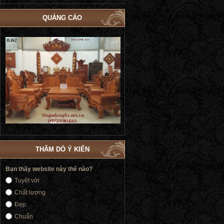
QUẢNG CÁO
Bộ Giường Cô Dâu Dát Vàng | Giường
Bộ Giường Ngủ Tủ Áo Phòng Cưới 
Cưới Nữ Hoàng Siêu Sang Trọng GN184
| Đồ Gỗ Phú Hải GN183
THĂM DÒ Ý KIẾN
Bạn thấy website này thế nào?
Tuyệt vời
Chất lượng
Đẹp
Chuẩn