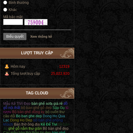
Bình thường
Khác
Mã bảo mật:
Xem thống kê
LƯỢT TRUY CẬP
Hôm nay
12319
Tổng lượt truy cập
25,022,920
TAG CLOUD
Mẫu Kệ TiVi Đẹp
bàn ghế sofa giá rẻ
đồ
gỗ nội thất
bộ bàn ghế gỗ đẹp
Sập Gụ
tủ
rượu
Bộ bàn ghế đồng kỵ
bộ cuốn thư
câu đối
Bo ban ghe dep
Dong Ho Qua
Lac
Dong Ho Dep
bộ bàn ghế phòng
khách
Bàn thờ ông địa
Kệ Để Tivi
bộ bàn
ăn
ghế gỗ nằm thư giãn
Bộ bàn ghế đẹp
Các mẫu bàn thờ thần tài đẹp
bàn ghế