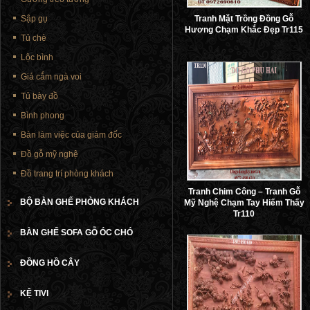
Sập gụ
Tranh Mặt Trồng Đồng Gỗ
Hương Chạm Khắc Đẹp Tr115
Tủ chè
Lộc bình
Giá cắm ngà voi
Tủ bày đồ
Bình phong
Bàn làm việc của giám đốc
Đồ gỗ mỹ nghệ
Đồ trang trí phòng khách
Tranh Chim Công – Tranh Gỗ
BỘ BÀN GHẾ PHÒNG KHÁCH
Mỹ Nghệ Chạm Tay Hiếm Thấy
Tr110
BÀN GHẾ SOFA GỖ ÓC CHÓ
ĐỒNG HỒ CÂY
KỆ TIVI