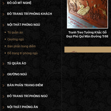
ĐỒ GỖ MỸ NGHỆ
ĐỒ TRANG TRÍ PHÒNG KHÁCH
NỘI THẤT PHÒNG NGỦ
Tủ quần áo
Tranh Treo Tường Khắc Gỗ
Đẹp Phú Quí Mãn Đường Tr98
Giường ngủ
Bàn phấn trang điểm
Đồ trang trí phòng ngủ
TỦ QUẦN ÁO
GIƯỜNG NGỦ
BÀN PHẤN TRANG ĐIỂM
ĐỒ TRANG TRÍ PHÒNG NGỦ
NỘI THẤT PHÒNG ĂN