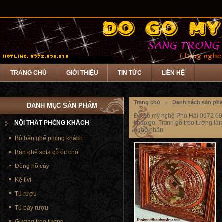
TRANG CHỦ
GIỚI THIỆU
TIN TỨC
LIÊN HỆ
Trang chủ
Danh sách sản ph
DANH MỤC SẢN PHẨM
Đồ gỗ mỹ nghệ Phú Hải 0972 690
NỘI THẤT PHÒNG KHÁCH
khac go, Tranh gỗ treo tường l
nghệ nhân
Bộ bàn ghế phòng khách
Bàn ghế sofa gỗ óc chó
Đồng hồ cây
Kệ tivi
Tủ rượu
Tủ bày rượu
Gương treo tường