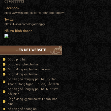
0976639992
Facebook
https://www.facebook.com/bobanghedongky/
Twitter
https://twitter.com/dogodongky
Tủ đứng
Hỗ trợ kinh doanh
LIÊN KẾT WEBSITE
Tủ đứng
đồ gỗ phú hải
do go my nghe phu hai
đồ gỗ đồng kỵ phú hải tx từ sơn
do go dong ky phu hai
bộ bàn ghế đồng kỵ phú hải, Lý Đạo
Thành, Đông Ngàn, Từ Sơn, Bắc Ninh
bộ bàn ghế đồng kỵ phú hải tx. từ sơn,
bắc ninh
đồ gỗ đồng kỵ phú hải tx. từ sơn, bắc
ninh
bộ bàn ghế phòng ăn