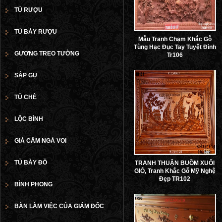
TỦ RƯỢU
TỦ BÀY RƯỢU
Mẫu Tranh Chạm Khắc Gỗ
Tùng Hạc Đục Tay Tuyệt Đỉnh
GƯƠNG TREO TƯỜNG
Tr106
SẬP GỤ
TỦ CHÈ
LỘC BÌNH
GIÁ CẮM NGÀ VOI
TỦ BÀY ĐỒ
TRANH THUẬN BUỒM XUÔI
GIÓ, Tranh Khắc Gỗ Mỹ Nghệ
Đẹp TR102
BÌNH PHONG
BÀN LÀM VIỆC CỦA GIÁM ĐỐC