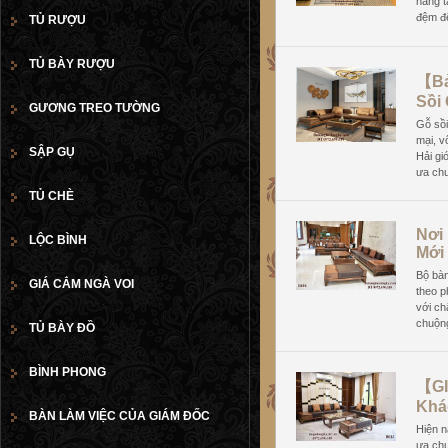
nâng t
đệm để
TỦ RƯỢU
TỦ BÀY RƯỢU
【Bả
Sồi
GƯƠNG TREO TƯỜNG
Gỗ sồi
mại, v
SẬP GỤ
Hải gi
ưa chu
TỦ CHÈ
Nơi
LỘC BÌNH
Mới
Bộ bàn
GIÁ CẮM NGÀ VOI
theo p
với ch
chuộng
TỦ BÀY ĐỒ
BÌNH PHONG
【GI
Khá
BÀN LÀM VIỆC CỦA GIÁM ĐỐC
Hiện n
ưa chu