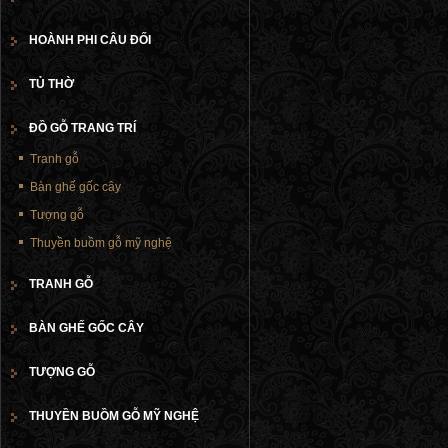
HOÀNH PHI CÂU ĐỐI
TỦ THỜ
ĐỒ GỖ TRANG TRÍ
Tranh gỗ
Bàn ghế gốc cây
Tượng gỗ
Thuyền buồm gỗ mỹ nghệ
TRANH GỖ
BÀN GHẾ GỐC CÂY
TƯỢNG GỖ
THUYỀN BUỒM GỖ MỸ NGHỆ