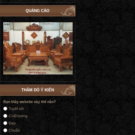
QUẢNG CÁO
Bộ Giường Cô Dâu Dát Vàng | Giường
Bộ Giường Ngủ Tủ Áo Phòng Cướ
Cưới Nữ Hoàng Siêu Sang Trọng GN184
| Đồ Gỗ Phú Hải GN183
THĂM DÒ Ý KIẾN
Bạn thấy website này thế nào?
Tuyệt vời
Chất lượng
Đẹp
Chuẩn