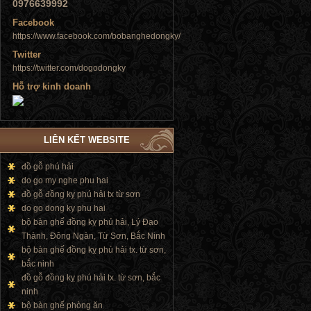
0976639992
Facebook
https://www.facebook.com/bobanghedongky/
Twitter
https://twitter.com/dogodongky
Hỗ trợ kinh doanh
Tủ đứng
LIÊN KẾT WEBSITE
đồ gỗ phú hải
Tủ đứng
do go my nghe phu hai
đồ gỗ đồng kỵ phú hải tx từ sơn
do go dong ky phu hai
bộ bàn ghế đồng kỵ phú hải, Lý Đạo
Thành, Đông Ngàn, Từ Sơn, Bắc Ninh
bộ bàn ghế đồng kỵ phú hải tx. từ sơn,
bắc ninh
đồ gỗ đồng kỵ phú hải tx. từ sơn, bắc
ninh
bộ bàn ghế phòng ăn