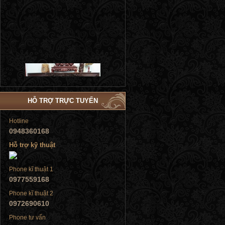
Tủ đứng
HỖ TRỢ TRỰC TUYẾN
Hotline
0948360168
Hỗ trợ kỹ thuật
Tủ đứng
Phone kĩ thuật 1
0977559168
Phone kĩ thuật 2
0972690610
Phone tư vấn
Tủ đứng