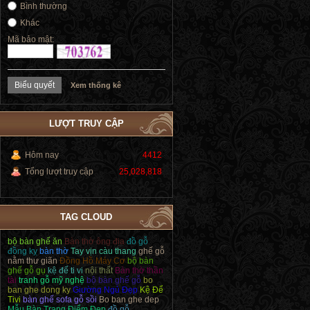
Bình thường
Khác
Mã bảo mật:
Xem thống kê
LƯỢT TRUY CẬP
Hôm nay
4412
Tổng lượt truy cập
25,028,818
TAG CLOUD
bộ bàn ghế ăn
Bàn thờ ông địa
đồ gỗ
đồng kỵ
bàn thờ
Tay vịn càu thang
ghế gỗ
nằm thư giãn
Đồng Hồ Máy Cơ
bộ bàn
ghế gỗ gụ
kệ để ti vi
nội thất
Bàn thờ thần
tài
tranh gỗ mỹ nghệ
bộ bàn ghế gỗ
bo
ban ghe dong ky
Giường Ngủ Đẹp
Kệ Để
Tivi
bàn ghế sofa gỗ sồi
Bo ban ghe dep
Mẫu Bàn Trang Điểm Đẹp
đồ gỗ