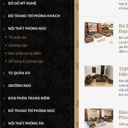
ĐỒ GỖ MỸ NGHỆ
hợp lý
kế the
ĐỒ TRANG TRÍ PHÒNG KHÁCH
Bộ 
NỘI THẤT PHÒNG NGỦ
Đẹp
Tủ quần áo
Bộ sof
Là bộ 
Giường ngủ
gia đì
điểm c
Bàn phấn trang điểm
Đồ trang trí phòng ngủ
TOP
TỦ QUẦN ÁO
Hiệ
Nét đặ
GIƯỜNG NGỦ
sofa l
mắt kế
lịch s
BÀN PHẤN TRANG ĐIỂM
ĐỒ TRANG TRÍ PHÒNG NGỦ
Bàn
Phú
NỘI THẤT PHÒNG ĂN
Sofa g