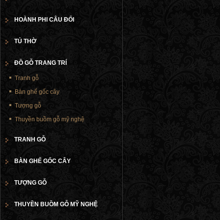
HOÀNH PHI CÂU ĐỐI
TỦ THỜ
ĐỒ GỖ TRANG TRÍ
Tranh gỗ
Bàn ghế gốc cây
Tượng gỗ
Thuyền buồm gỗ mỹ nghệ
TRANH GỖ
BÀN GHẾ GỐC CÂY
TƯỢNG GỖ
THUYỀN BUỒM GỖ MỸ NGHỆ