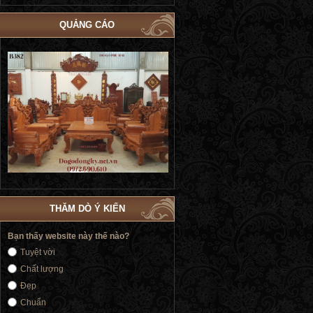
QUẢNG CÁO
Bộ Giường Ngủ Tủ Áo Phòng Cưới Đẹp
Giường Ngủ Victoria Tân Cổ Điển
4
| Đồ Gỗ Phú Hải GN183
Vàng | Đồ Gỗ Phú Hải GN176
THĂM DÒ Ý KIẾN
Bạn thấy website này thế nào?
Tuyệt vời
Chất lượng
Đẹp
Chuẩn