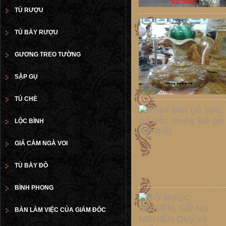
TỦ RƯỢU
TỦ BÀY RƯỢU
GƯƠNG TREO TƯỜNG
SẬP GỤ
TỦ CHÈ
LỘC BÌNH
GIÁ CẮM NGÀ VOI
TỦ BÀY ĐỒ
BÌNH PHONG
BÀN LÀM VIỆC CỦA GIÁM ĐỐC