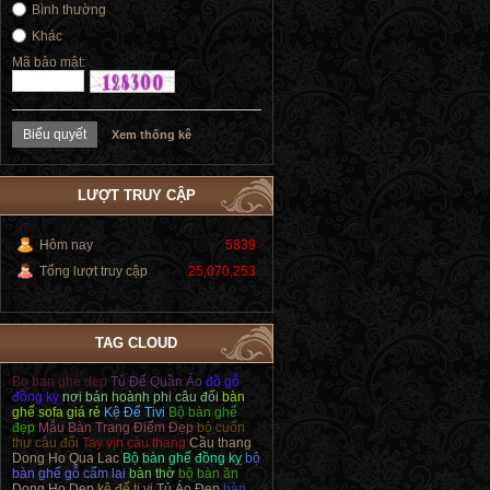
Bình thường
Khác
Mã bảo mật:
Xem thống kê
LƯỢT TRUY CẬP
Hôm nay
5839
Tổng lượt truy cập
25,070,253
TAG CLOUD
Bo ban ghe dep
Tủ Để Quần Áo
đồ gỗ
đồng kỵ
nơi bán hoành phi câu đối
bàn
ghế sofa giá rẻ
Kệ Để Tivi
Bộ bàn ghế
đẹp
Mẫu Bàn Trang Điểm Đẹp
bộ cuốn
thư câu đối
Tay vịn càu thang
Cầu thang
Dong Ho Qua Lac
Bộ bàn ghế đồng kỵ
bộ
bàn ghế gỗ cẩm lai
bàn thờ
bộ bàn ăn
Dong Ho Dep
kệ để ti vi
Tủ Áo Đẹp
bàn