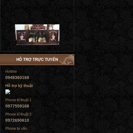
Tủ đứng
HỖ TRỢ TRỰC TUYẾN
Hotline
Tủ đứng
0948360168
Hỗ trợ kỹ thuật
Phone kĩ thuật 1
0977559168
Phone kĩ thuật 2
Tủ đứng
0972690610
Phone tư vấn