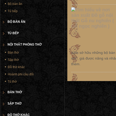
Bộ bàn ăn
Tủ bếp
BỘ BÀN ĂN
TỦ BẾP
NỘI THẤT PHÒNG THỜ
dám sở hữu những bộ bàn g
Bàn thờ
nhị", giá được nâng và nhâ
Sập thờ
thèm.
Đồ thờ khác
Hoành phi câu đối
Tủ thờ
BÀN THỜ
SẬP THỜ
ĐỒ THỜ KHÁC