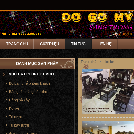
TRANG CHỦ
GIỚI THIỆU
TIN TỨC
LIÊN HỆ
Tin tức
Trang chủ
DANH MỤC SẢN PHẨM
NỘI THẤT PHÒNG KHÁCH
Bộ bàn ghế phòng khách
Bàn ghế sofa gỗ óc chó
Đồng hồ cây
Kệ tivi
Tủ rượu
Tủ bày rượu
Gương treo tường