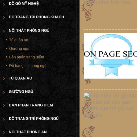
ĐỒ GỖ MỸ NGHỆ
ĐỒ TRANG TRÍ PHÒNG KHÁCH
NỘI THẤT PHÒNG NGỦ
Tủ quần áo
Giường ngủ
Bàn phấn trang điểm
Đồ trang trí phòng ngủ
TỦ QUẦN ÁO
GIƯỜNG NGỦ
BÀN PHẤN TRANG ĐIỂM
ĐỒ TRANG TRÍ PHÒNG NGỦ
NỘI THẤT PHÒNG ĂN