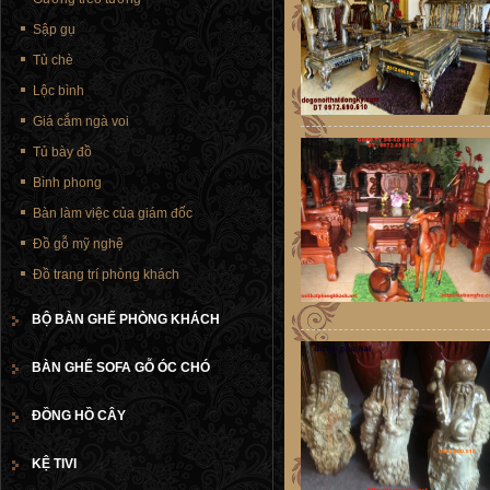
Sập gụ
Tủ chè
Lộc bình
Giá cắm ngà voi
Tủ bày đồ
Bình phong
Bàn làm việc của giám đốc
Đồ gỗ mỹ nghệ
Đồ trang trí phòng khách
BỘ BÀN GHẾ PHÒNG KHÁCH
BÀN GHẾ SOFA GỖ ÓC CHÓ
ĐỒNG HỒ CÂY
KỆ TIVI