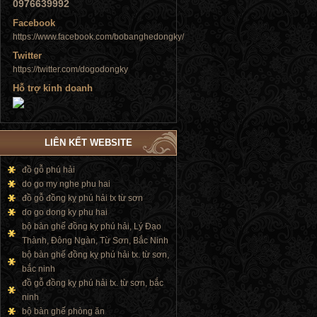
0976639992
Facebook
https://www.facebook.com/bobanghedongky/
Tủ đứng
Twitter
https://twitter.com/dogodongky
Hỗ trợ kinh doanh
Tủ đứng
LIÊN KẾT WEBSITE
đồ gỗ phú hải
do go my nghe phu hai
đồ gỗ đồng kỵ phú hải tx từ sơn
do go dong ky phu hai
bộ bàn ghế đồng kỵ phú hải, Lý Đạo
Thành, Đông Ngàn, Từ Sơn, Bắc Ninh
bộ bàn ghế đồng kỵ phú hải tx. từ sơn,
bắc ninh
đồ gỗ đồng kỵ phú hải tx. từ sơn, bắc
ninh
bộ bàn ghế phòng ăn