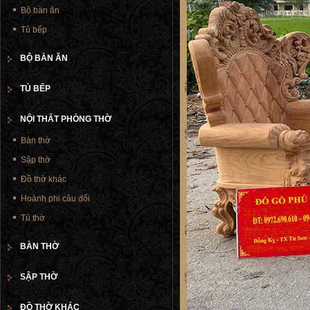
Bộ bàn ăn
Tủ bếp
BỘ BÀN ĂN
TỦ BẾP
NỘI THẤT PHÒNG THỜ
Bàn thờ
Sập thờ
Đồ thờ khác
Hoành phi câu đối
Tủ thờ
BÀN THỜ
SẬP THỜ
ĐỒ THỜ KHÁC