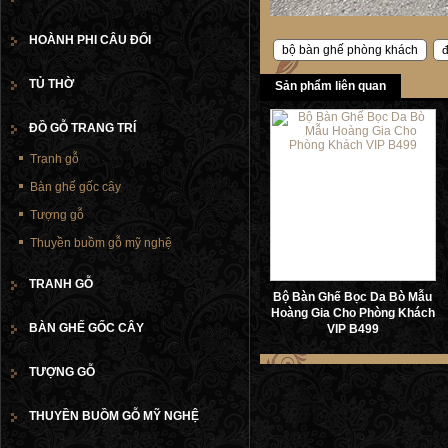
HOÀNH PHI CÂU ĐỐI
bộ bàn ghế phòng khách
đ
TỦ THỜ
Sản phẩm liên quan
ĐỒ GỖ TRANG TRÍ
Tranh gỗ
Bàn ghế gốc cây
Tượng gỗ
Thuyền buồm gỗ mỹ nghệ
TRANH GỖ
Bộ Bàn Ghế Bọc Da Bò Mẫu
Hoàng Gia Cho Phòng Khách
BÀN GHẾ GỐC CÂY
VIP B499
TƯỢNG GỖ
THUYỀN BUỒM GỖ MỸ NGHỆ