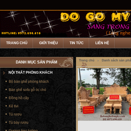
TRANG CHỦ
GIỚI THIỆU
TIN TỨC
LIÊN HỆ
Trang chủ
Danh sách sản ph
DANH MỤC SẢN PHẨM
NỘI THẤT PHÒNG KHÁCH
Bộ bàn ghế phòng khách
Bàn ghế sofa gỗ óc chó
Đồng hồ cây
Kệ tivi
Tủ rượu
Tủ bày rượu
Gương treo tường