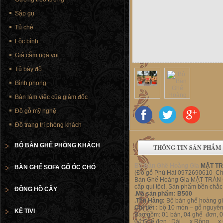
Sập gụ
Tủ chè
Lộc bình
Giá cắm ngà voi
Tủ bày đồ
Bình phong
Bàn làm việc của giám đốc
Đồ gỗ mỹ nghệ
Đồ trang trí phòng khách
BỘ BÀN GHẾ PHÒNG KHÁCH
THÔNG TIN SẢN PHẨM
Bộ Bàn Ghế Hoàng Gia
MẶT TRÀ
BÀN GHẾ SOFA GỖ ÓC CHÓ
(Đồ gỗ Phú Hải 0972690610 C
Bàn Ghế Hoàng Gia MẶT TRÀN Gỗ
cấp quí tộc!, Sản phẩm bền chắ
ĐỒNG HỒ CÂY
.Mã sản phẩm: B500
.Tên Hàng:
Bộ bàn ghế hoàng g
Chi tiết :
bộ 10 món – gỗ nguyên
KỆ TIVI
Bao gồm: 01 bàn, 04 ghế đơn, 01
04 Ghế đơn : Dài… x Rộng… 