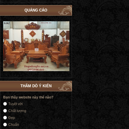
QUẢNG CÁO
Bộ Giường Ngủ Tủ Áo Phòng Cưới Đẹp
Giường Ngủ Victoria Tân Cổ Điển
4
| Đồ Gỗ Phú Hải GN183
Vàng | Đồ Gỗ Phú Hải GN176
THĂM DÒ Ý KIẾN
Bạn thấy website này thế nào?
Tuyệt vời
Chất lượng
Đẹp
Chuẩn