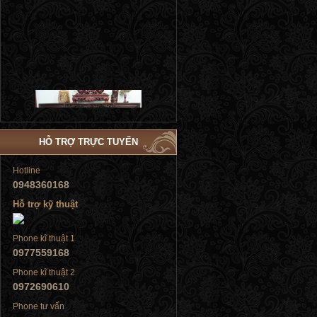
Tủ đứng
HỖ TRỢ TRỰC TUYẾN
Hotline
0948360168
Hỗ trợ kỹ thuật
Tủ đứng
Phone kĩ thuật 1
0977559168
Phone kĩ thuật 2
0972690610
Tủ đứng
Phone tư vấn