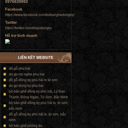
0976639992
Facebook
https://www.facebook.com/bobanghedongky/
Twitter
https://twitter.com/dogodongky
Tủ đứng
Hỗ trợ kinh doanh
LIÊN KẾT WEBSITE
Tủ đứng
đồ gỗ phú hải
do go my nghe phu hai
đồ gỗ đồng kỵ phú hải tx từ sơn
do go dong ky phu hai
bộ bàn ghế đồng kỵ phú hải, Lý Đạo
Thành, Đông Ngàn, Từ Sơn, Bắc Ninh
bộ bàn ghế đồng kỵ phú hải tx. từ sơn,
bắc ninh
đồ gỗ đồng kỵ phú hải tx. từ sơn, bắc
ninh
bộ bàn ghế phòng ăn