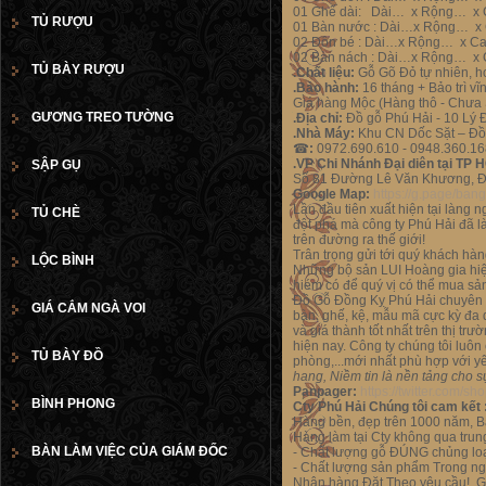
01 Ghế dài: Dài… x Rộng… x
TỦ RƯỢU
01 Bàn nước : Dài…x Rộng… 
02 Đôn bé : Dài…x Rộng… x 
02 Bàn nách : Dài…x Rộng… x
TỦ BÀY RƯỢU
.Chất liệu:
Gỗ Gõ Đỏ tự nhiên, h
.Bảo hành:
16 tháng + Bảo trì vĩ
Giá hàng Mộc (Hàng thô - Chưa
GƯƠNG TREO TƯỜNG
.Địa chỉ:
Đồ gỗ Phú Hải - 10 Lý 
.Nhà Máy:
Khu CN Dốc Sặt – Đồ
☎
:
0972.690.610 - 0948.360.16
.VP Chi Nhánh Đại diên tại TP 
SẬP GỤ
Số 81 Đường Lê Văn Khương, Đ
Google Map:
https://g.page/ba
Lần đầu tiên xuất hiện tại làng 
TỦ CHÈ
đột phá mà công ty Phú Hải đã l
trên đường ra thế giới!
Trân trọng gửi tới quý khách h
LỘC BÌNH
Những bộ sản LUI Hoàng gia h
hiém có để quý vị có thể mua s
Đồ Gỗ Đồng Kỵ Phú Hải chuyên 
GIÁ CẮM NGÀ VOI
bàn, ghế, kệ, mẫu mã cực kỳ đa d
và giá thành tốt nhất trên thị t
hiện nay. Công ty chúng tôi luô
TỦ BÀY ĐỒ
phòng,...mới nhất phù hợp với y
hang, Niềm tin là nền tảng cho 
Panpager:
https://twitter.com/s
BÌNH PHONG
Cty Phú Hải Chúng tôi cam kết 
Hàng bền, đẹp trên 1000 năm, B
Hàng làm tại Cty không qua trung
BÀN LÀM VIỆC CỦA GIÁM ĐỐC
- Chất lượng gỗ ĐÚNG chủng lo
- Chất lượng sản phẩm Trong ng
Nhận hàng Đặt Theo yêu cầu! 