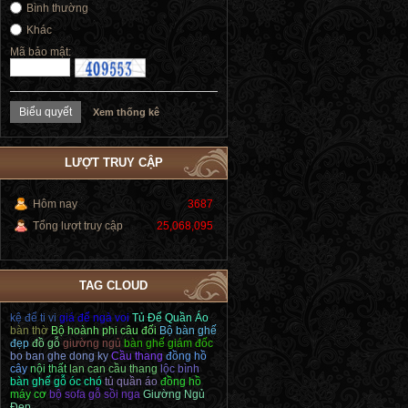
Bình thường
Khác
Mã bảo mật:
Xem thống kê
LƯỢT TRUY CẬP
Hôm nay
3687
Tổng lượt truy cập
25,068,095
TAG CLOUD
kệ để ti vi
giá để ngà voi
Tủ Để Quần Áo
bàn thờ
Bộ hoành phi câu đối
Bộ bàn ghế
đẹp
đồ gỗ
giường ngủ
bàn ghế giám đốc
bo ban ghe dong ky
Cầu thang
đồng hồ
cây
nội thất
lan can cầu thang
lộc bình
bàn ghế gỗ óc chó
tủ quần áo
đồng hồ
máy cơ
bộ sofa gỗ sồi nga
Giường Ngủ
Đẹp