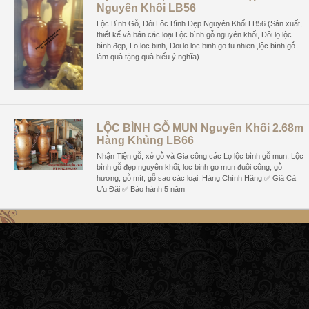
Nguyên Khối LB56
Lộc Bình Gỗ, Đôi Lôc Bình Đẹp Nguyên Khối LB56 (Sản xuất,
thiết kế và bán các loại Lộc bình gỗ nguyên khối, Đôi lọ lộc
bình đẹp, Lo loc binh, Doi lo loc binh go tu nhien ,lộc bình gỗ
làm quà tặng quà biếu ý nghĩa)
LỘC BÌNH GỖ MUN Nguyên Khối 2.68m
Hàng Khủng LB66
Nhận Tiện gỗ, xẻ gỗ và Gia công các Lọ lộc bình gỗ mun, Lộc
bình gỗ đẹp nguyên khối, loc binh go mun đuôi công, gỗ
hương, gỗ mít, gỗ sao các loại. Hàng Chính Hãng ✅ Giá Cả
Ưu Đãi ✅ Bảo hành 5 năm