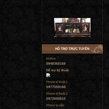
Tủ đứng
HỖ TRỢ TRỰC TUYẾN
Hotline
0948360168
Tủ đứng
Hỗ trợ kỹ thuật
Phone kĩ thuật 1
0977559168
Phone kĩ thuật 2
Tủ đứng
0972690610
Phone tư vấn