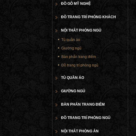
ĐỒ GỖ MỸ NGHỆ
ĐỒ TRANG TRÍ PHÒNG KHÁCH
NỘI THẤT PHÒNG NGỦ
Tủ quần áo
Giường ngủ
Bàn phấn trang điểm
Đồ trang trí phòng ngủ
TỦ QUẦN ÁO
GIƯỜNG NGỦ
BÀN PHẤN TRANG ĐIỂM
ĐỒ TRANG TRÍ PHÒNG NGỦ
NỘI THẤT PHÒNG ĂN