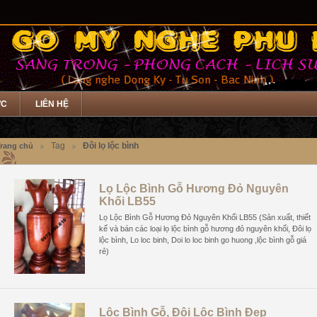
ỨC
LIÊN HỆ
Tag
Đôi lọ lộc bình
rang chủ
Lọ Lộc Bình Gỗ Hương Đỏ Nguyên
Khối LB55
Lọ Lộc Bình Gỗ Hương Đỏ Nguyên Khối LB55 (Sản xuất, thiết
kế và bán các loại lọ lộc bình gỗ hương đỏ nguyên khối, Đôi lọ
lộc bình, Lo loc binh, Doi lo loc binh go huong ,lộc bình gỗ giá
rẻ)
Lộc Bình Gỗ, Đôi Lôc Bình Đẹp