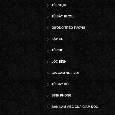
TỦ RƯỢU
TỦ BÀY RƯỢU
GƯƠNG TREO TƯỜNG
SẬP GỤ
TỦ CHÈ
LỘC BÌNH
GIÁ CẮM NGÀ VOI
TỦ BÀY ĐỒ
BÌNH PHONG
BÀN LÀM VIỆC CỦA GIÁM ĐỐC