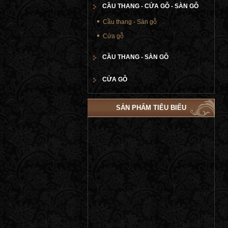
CẦU THANG - CỬA GỖ - SÀN GỖ
Cầu thang - Sàn gỗ
Cửa gỗ
CẦU THANG - SÀN GỖ
CỬA GỖ
SẢN PHẨM TIÊU BIỂU