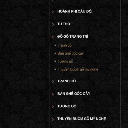
HOÀNH PHI CÂU ĐỐI
TỦ THỜ
ĐỒ GỖ TRANG TRÍ
Tranh gỗ
Bàn ghế gốc cây
Tượng gỗ
Thuyền buồm gỗ mỹ nghệ
TRANH GỖ
BÀN GHẾ GỐC CÂY
TƯỢNG GỖ
THUYỀN BUỒM GỖ MỸ NGHỆ