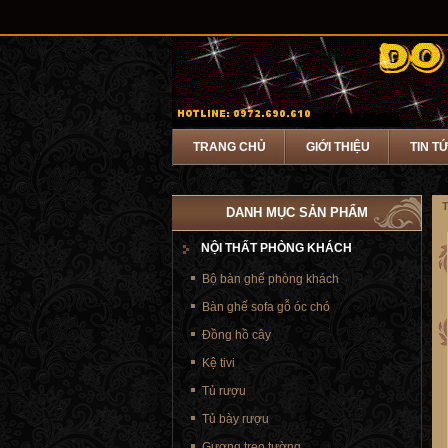
TRANG CHỦ
GIỚI THIỆU
TIN T
T
DANH MỤC SẢN PHẨM
NỘI THẤT PHÒNG KHÁCH
Bộ bàn ghế phòng khách
Bàn ghế sofa gỗ óc chó
Đồng hồ cây
Kệ tivi
Tủ rượu
Tủ bày rượu
Gương treo tường