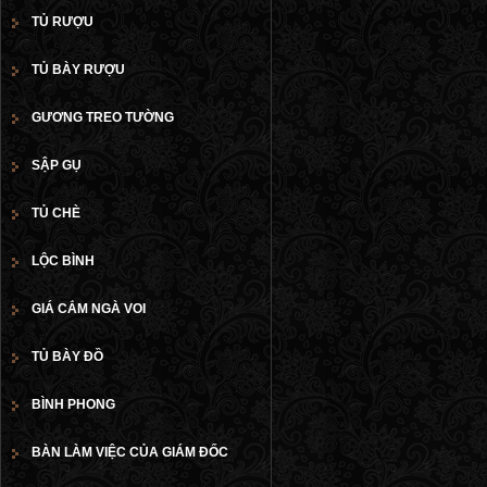
TỦ RƯỢU
TỦ BÀY RƯỢU
GƯƠNG TREO TƯỜNG
SẬP GỤ
TỦ CHÈ
LỘC BÌNH
GIÁ CẮM NGÀ VOI
TỦ BÀY ĐỒ
BÌNH PHONG
BÀN LÀM VIỆC CỦA GIÁM ĐỐC