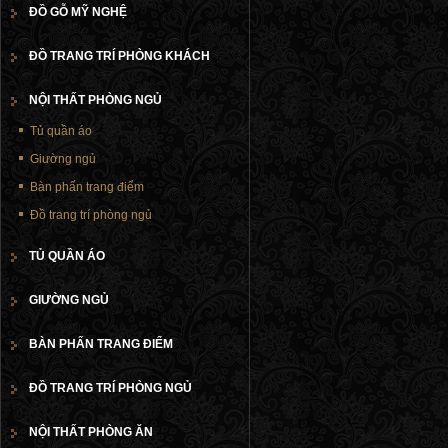
ĐỒ GỖ MỸ NGHỆ
ĐỒ TRANG TRÍ PHÒNG KHÁCH
NỘI THẤT PHÒNG NGỦ
Tủ quần áo
Giường ngủ
Bàn phấn trang điểm
Đồ trang trí phòng ngủ
TỦ QUẦN ÁO
GIƯỜNG NGỦ
BÀN PHẤN TRANG ĐIỂM
ĐỒ TRANG TRÍ PHÒNG NGỦ
NỘI THẤT PHÒNG ĂN