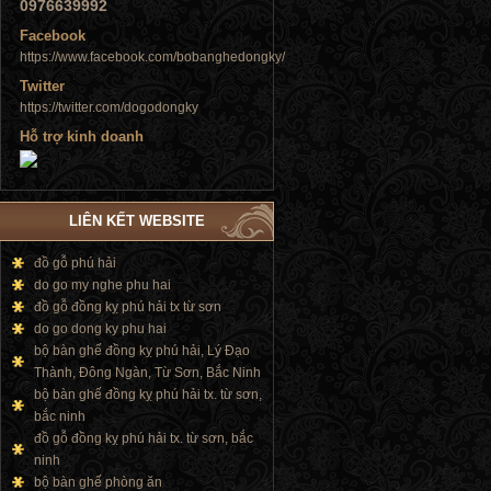
0976639992
Facebook
https://www.facebook.com/bobanghedongky/
Tủ đứng
Twitter
https://twitter.com/dogodongky
Hỗ trợ kinh doanh
Tủ đứng
LIÊN KẾT WEBSITE
đồ gỗ phú hải
do go my nghe phu hai
đồ gỗ đồng kỵ phú hải tx từ sơn
do go dong ky phu hai
bộ bàn ghế đồng kỵ phú hải, Lý Đạo
Thành, Đông Ngàn, Từ Sơn, Bắc Ninh
bộ bàn ghế đồng kỵ phú hải tx. từ sơn,
bắc ninh
đồ gỗ đồng kỵ phú hải tx. từ sơn, bắc
ninh
bộ bàn ghế phòng ăn