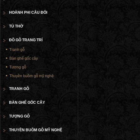
HOÀNH PHI CÂU ĐỐI
TỦ THỜ
ĐỒ GỖ TRANG TRÍ
Tranh gỗ
Bàn ghế gốc cây
Tượng gỗ
Thuyền buồm gỗ mỹ nghệ
TRANH GỖ
BÀN GHẾ GỐC CÂY
TƯỢNG GỖ
THUYỀN BUỒM GỖ MỸ NGHỆ