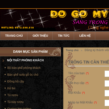
TRANG CHỦ
GIỚI THIỆU
TIN TỨC
LIÊN HỆ
Đăng ký thành viê
Trang chủ
DANH MỤC SẢN PHẨM
NỘI THẤT PHÒNG KHÁCH
THÔNG TIN CẦN THI
Bộ bàn ghế phòng khách
Tên của bạn
(*)
Bàn ghế sofa gỗ óc chó
Đồng hồ cây
Tên truy cập
(*)
Kệ tivi
Mật Khẩu
(*)
Tủ rượu
Tủ bày rượu
Nhập lại Mật Khẩu
(*)
Gương treo tường