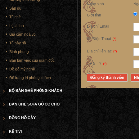
Ngày sinh
Ng
Sập gụ
Giới tính
Tủ chè
Lộc bình
Địa chỉ Email
Giá cắm ngà voi
Số Điện Thoại
(*)
Tủ bày đồ
Địa chỉ liên lạc
(*)
Bình phong
Bàn làm việc của giám đốc
1 + 5 = ?
(*)
Đồ gỗ mỹ nghệ
Đồ trang trí phòng khách
BỘ BÀN GHẾ PHÒNG KHÁCH
BÀN GHẾ SOFA GỖ ÓC CHÓ
ĐỒNG HỒ CÂY
KỆ TIVI