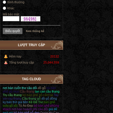
Bình thường
Khác
Mã bảo mật:
Xem thống kê
LƯỢT TRUY CẬP
Hôm nay
20132
Tổng lượt truy cập
25,044,559
TAG CLOUD
nơi bán cuốn thư câu đối
đồ gỗ
bộ bàn
ghế gỗ mun
Cầu thang
lan can cầu thang
Trụ cầu thang
bộ bàn ghế gỗ cẩm lai
Tay
vịn càu thang
Cầu thang gỗ
đồ gỗ đồng
kỵ
bàn thờ gia tiên
Kệ Để Tivi
bàn ghế
sofa gỗ sồi
Tủ Áo Đẹp
bộ bàn ghế phòng
khách
nơi bán hoành phi câu đối
giá để
ngà voi
bộ bàn ghế gỗ đẹp
Dong Ho Cay