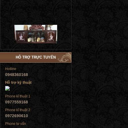
Tủ đứng
HỖ TRỢ TRỰC TUYẾN
Hotline
Tủ đứng
0948360168
Hỗ trợ kỹ thuật
Phone kĩ thuật 1
0977559168
Phone kĩ thuật 2
Tủ đứng
0972690610
Phone tư vấn