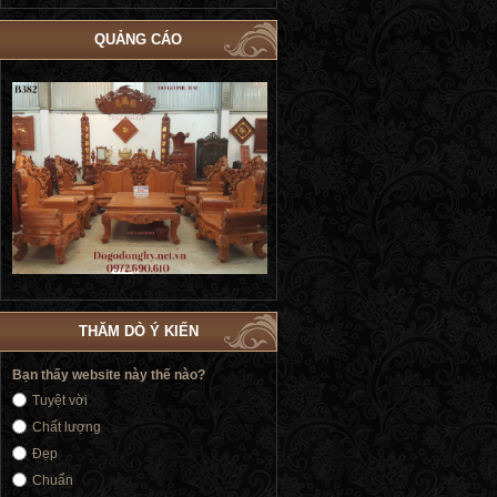
QUẢNG CÁO
Bộ Giường Ngủ Tủ Áo Phòng Cưới Đẹp
Giường Ngủ Victoria Tân Cổ Điển
4
| Đồ Gỗ Phú Hải GN183
Vàng | Đồ Gỗ Phú Hải GN176
THĂM DÒ Ý KIẾN
Bạn thấy website này thế nào?
Tuyệt vời
Chất lượng
Đẹp
Chuẩn