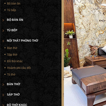
Bộ bàn ăn
Tủ bếp
BỘ BÀN ĂN
TỦ BẾP
NỘI THẤT PHÒNG THỜ
Bàn thờ
Sập thờ
Đồ thờ khác
Hoành phi câu đối
Tủ thờ
BÀN THỜ
SẬP THỜ
ĐỒ THỜ KHÁC