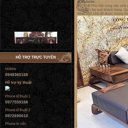
❸.
Website:
https://www.faceb
Nội Thất Phú Hải cung cấp sofa 
nhất đến tay quý khách hàng. Q
0948.360.168 để được chúng tôi 
Tủ đứng
HỖ TRỢ TRỰC TUYẾN
Hotline
0948360168
Tủ đứng
Hỗ trợ kỹ thuật
Phone kĩ thuật 1
0977559168
Phone kĩ thuật 2
0972690610
Tủ đứng
Phone tư vấn