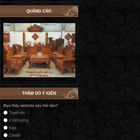
QUẢNG CÁO
Bộ Giường Ngủ Tủ Áo Phòng Cưới Đẹp
Giường Ngủ Victoria Tân Cổ Điển
4
| Đồ Gỗ Phú Hải GN183
Vàng | Đồ Gỗ Phú Hải GN176
THĂM DÒ Ý KIẾN
Bạn thấy website này thế nào?
Tuyệt vời
Chất lượng
Đẹp
Chuẩn