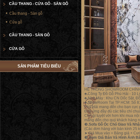
CẦU THANG - CỬA GỖ - SÀN GỖ
Cầu thang - Sàn gỗ
Cửa gỗ
CẦU THANG - SÀN GỖ
CỬA GỖ
SẢN PHẨM TIÊU BIỂU
HỆ THỐNG SHOWROOM CHÍN
♣.
Công Ty Đồ Gỗ Phú Hải - 10 L
♣.
Nhà Máy : Khu CN Dốc Sặt, Đồ
♣.
ShowRoom Tại TP HCM: Số 81
Phú Hải mang đến cho bạn cực p
Đáp ứng đầy đủ các tiêu chí chu
Còn gì tuyệt vời hơn khi mua nội
mang đến cho quý khách hàng nhữ
❸
.Sofa Gỗ Óc Chó Giao Và Nhậ
(Các đơn hàng với bán kính 25 k
➤
Giá Mua vào = Bảng giá + Cư
❸.
Xem
Giá Bán Và Hình Ảnh Bà