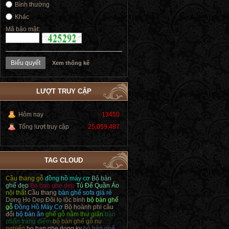
Bình thường
Khác
Mã bảo mật:
Xem thống kê
LƯỢT TRUY CẬP
Hôm nay
13450
Tổng lượt truy cập
25,059,487
TAG CLOUD
Cầu thang gỗ
đồng hồ máy cơ
Bộ bàn
ghế đẹp
Bo ban ghe dep
Tủ Để Quần Áo
nội thất
Cầu thang
bàn ghế sofa giá rẻ
Dong Ho Dep
Đôi lọ lộc bình
bộ bàn ghế
gỗ
Đồng Hồ Máy Cơ
Bộ hoành phi câu
đối
bộ bàn ăn
ghế gỗ nằm thư giãn
bàn
phấn trang điểm
bộ bàn ghế gỗ nu
nghiến
bo ban ghe dong ky
bộ bàn ghế