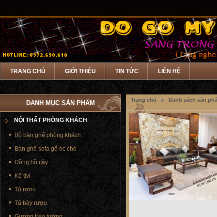
TRANG CHỦ
GIỚI THIỆU
TIN TỨC
LIÊN HỆ
Trang chủ
Danh sách sản ph
DANH MỤC SẢN PHẨM
NỘI THẤT PHÒNG KHÁCH
Bộ bàn ghế phòng khách
Bàn ghế sofa gỗ óc chó
Đồng hồ cây
Kệ tivi
Tủ rượu
Tủ bày rượu
Gương treo tường