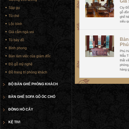
Gia
Sập gụ
Cty Đ
gỗ đồn
Tủ chè
ghế hi
siêu q
Lộc bình
Giá cắm ngà voi
Bàn
Tủ bày đồ
Phú
Bình phong
Phú H
Mẫu T
Bàn làm việc của giám đốc
thất v
Đồ gỗ mỹ nghệ
phòng
hàng g
Đồ trang trí phòng khách
BỘ BÀN GHẾ PHÒNG KHÁCH
BÀN GHẾ SOFA GỖ ÓC CHÓ
ĐỒNG HỒ CÂY
KỆ TIVI