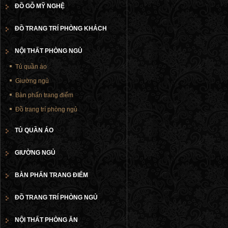
ĐỒ GỖ MỸ NGHỆ
ĐỒ TRANG TRÍ PHÒNG KHÁCH
NỘI THẤT PHÒNG NGỦ
Tủ quần áo
Giường ngủ
Bàn phấn trang điểm
Đồ trang trí phòng ngủ
TỦ QUẦN ÁO
GIƯỜNG NGỦ
BÀN PHẤN TRANG ĐIỂM
ĐỒ TRANG TRÍ PHÒNG NGỦ
NỘI THẤT PHÒNG ĂN