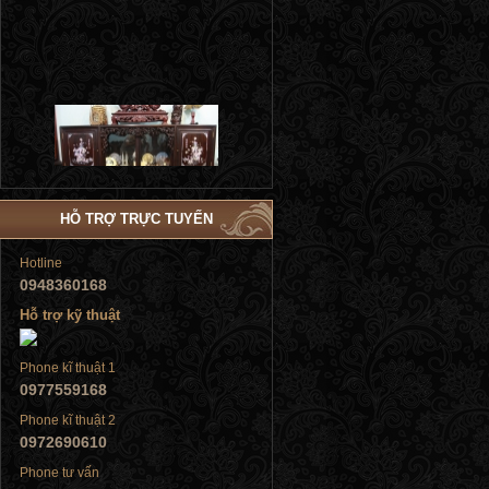
Tủ đứng
HỖ TRỢ TRỰC TUYẾN
Hotline
0948360168
Tủ đứng
Hỗ trợ kỹ thuật
Phone kĩ thuật 1
0977559168
Phone kĩ thuật 2
Tủ đứng
0972690610
Phone tư vấn