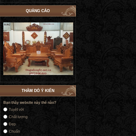
QUẢNG CÁO
Bộ Giường Ngủ Tủ Áo Phòng Cưới Đẹp
Giường Ngủ Victoria Tân Cổ Điển
4
| Đồ Gỗ Phú Hải GN183
Vàng | Đồ Gỗ Phú Hải GN176
THĂM DÒ Ý KIẾN
Bạn thấy website này thế nào?
Tuyệt vời
Chất lượng
Đẹp
Chuẩn