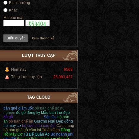
Bình thường
Khác
Mã bảo mật:
Xem thống kê
LƯỢT TRUY CẬP
Hôm nay
6569
Tổng lượt truy cập
25,083,437
TAG CLOUD
bàn ghế giám đốc
bộ bàn ghế gỗ nu
nghiến
đồ gỗ đồng kỵ
Mẫu bàn thờ đẹp
đồ gỗ
bàn ghế làm việc
Sập Gụ
bộ bàn
ăn
bộ bàn ghế ăn
Giường Ngủ Đẹp
đồng
hồ máy cơ
bộ cuốn thư câu đối
Cầu thang
bộ bàn ghế gỗ cẩm lai
Tủ Áo Đẹp
Đồng
Hồ Máy Cơ
Tủ Để Quần Áo
Bộ hoành phi
câu đối
Bàn thờ thần tài
bộ bàn ghế gỗ