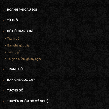
HOÀNH PHI CÂU ĐỐI
TỦ THỜ
ĐỒ GỖ TRANG TRÍ
Tranh gỗ
Bàn ghế gốc cây
Tượng gỗ
Thuyền buồm gỗ mỹ nghệ
TRANH GỖ
BÀN GHẾ GỐC CÂY
TƯỢNG GỖ
THUYỀN BUỒM GỖ MỸ NGHỆ