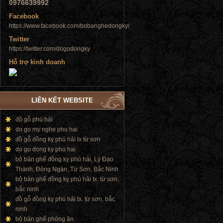
0976639992
Facebook
https://www.facebook.com/bobanghedongky/
Tủ đứng
Twitter
https://twitter.com/dogodongky
Hỗ trợ kinh doanh
LIÊN KẾT WEBSITE
Tủ đứng
đồ gỗ phú hải
do go my nghe phu hai
đồ gỗ đồng kỵ phú hải tx từ sơn
do go dong ky phu hai
bộ bàn ghế đồng kỵ phú hải, Lý Đạo
Thành, Đông Ngàn, Từ Sơn, Bắc Ninh
bộ bàn ghế đồng kỵ phú hải tx. từ sơn,
bắc ninh
đồ gỗ đồng kỵ phú hải tx. từ sơn, bắc
ninh
bộ bàn ghế phòng ăn