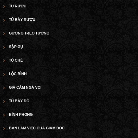
TỦ RƯỢU
TỦ BÀY RƯỢU
GƯƠNG TREO TƯỜNG
SẬP GỤ
TỦ CHÈ
LỘC BÌNH
GIÁ CẮM NGÀ VOI
TỦ BÀY ĐỒ
BÌNH PHONG
BÀN LÀM VIỆC CỦA GIÁM ĐỐC