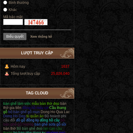
Bình thường
Khác
Mã bảo mật:
Xem thống kê
LƯỢT TRUY CẬP
Hôm nay
1637
Tổng lượt truy cập
25,026,040
TAG CLOUD
bàn ghế làm việc
mẫu bàn thờ đẹp
bàn
thờ gia tiên
đồng hồ máy cơ
Cầu thang
gỗ
bộ bàn ghế gỗ mun
Dong Ho Qua Lac
Dong Ho Dep
tủ quần áo
Bộ hoành phi
câu đối
đồ gỗ đồng kỵ
đồng hồ cây
bộ
bàn ghế gỗ hương
bàn ghế sofa gỗ sồi
bàn thờ
Bộ bàn ghế đẹp
lan can cầu
thang
bo ban ghe dong ky
giường ngủ