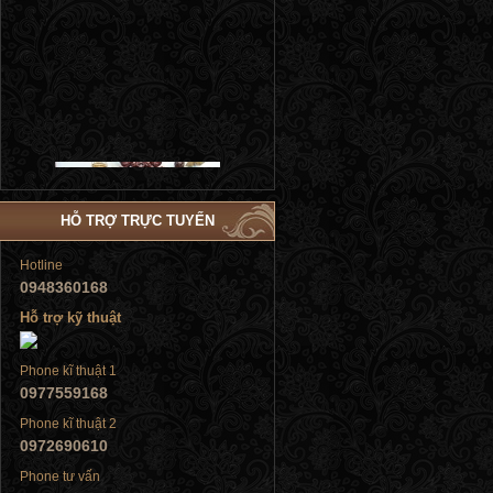
Tủ đứng
HỖ TRỢ TRỰC TUYẾN
Hotline
0948360168
Hỗ trợ kỹ thuật
Tủ đứng
Phone kĩ thuật 1
0977559168
Phone kĩ thuật 2
0972690610
Phone tư vấn