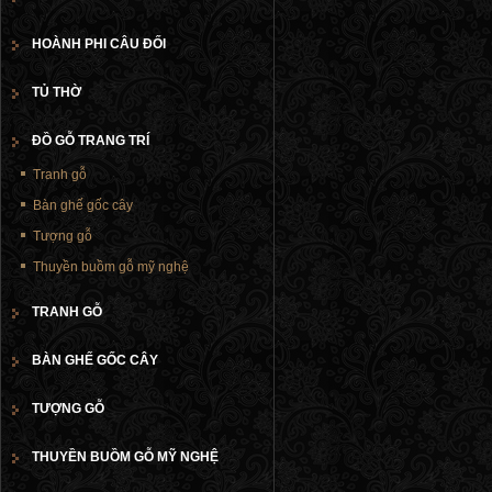
HOÀNH PHI CÂU ĐỐI
TỦ THỜ
ĐỒ GỖ TRANG TRÍ
Tranh gỗ
Bàn ghế gốc cây
Tượng gỗ
Thuyền buồm gỗ mỹ nghệ
TRANH GỖ
BÀN GHẾ GỐC CÂY
TƯỢNG GỖ
THUYỀN BUỒM GỖ MỸ NGHỆ