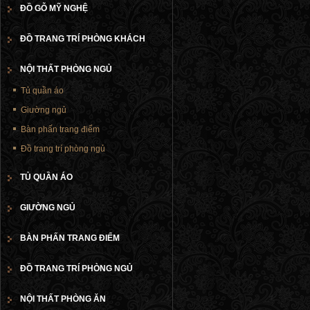
ĐỒ GỖ MỸ NGHỆ
ĐỒ TRANG TRÍ PHÒNG KHÁCH
NỘI THẤT PHÒNG NGỦ
Tủ quần áo
Giường ngủ
Bàn phấn trang điểm
Đồ trang trí phòng ngủ
TỦ QUẦN ÁO
GIƯỜNG NGỦ
BÀN PHẤN TRANG ĐIỂM
ĐỒ TRANG TRÍ PHÒNG NGỦ
NỘI THẤT PHÒNG ĂN