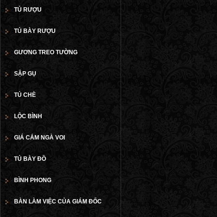
TỦ RƯỢU
TỦ BÀY RƯỢU
GƯƠNG TREO TƯỜNG
SẬP GỤ
TỦ CHÈ
LỘC BÌNH
GIÁ CẮM NGÀ VOI
TỦ BÀY ĐỒ
BÌNH PHONG
BÀN LÀM VIỆC CỦA GIÁM ĐỐC