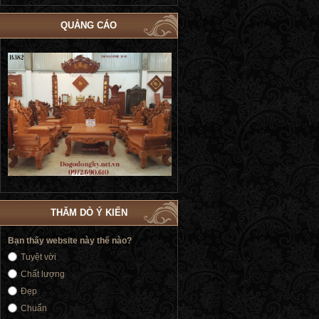
QUẢNG CÁO
Bộ Giường Cô Dâu Dát Vàng | Giường
Bộ Giường Ngủ Tủ Áo Phòng Cướ
Cưới Nữ Hoàng Siêu Sang Trọng GN184
| Đồ Gỗ Phú Hải GN183
THĂM DÒ Ý KIẾN
Bạn thấy website này thế nào?
Tuyệt vời
Chất lượng
Đẹp
Chuẩn