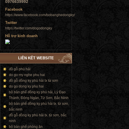
0976639992
Tủ đứng
Facebook
https://www.facebook.com/bobanghedongky/
Twitter
https://twitter.com/dogodongky
Hỗ trợ kinh doanh
Tủ đứng
LIÊN KẾT WEBSITE
đồ gỗ phú hải
do go my nghe phu hai
Tủ đứng
đồ gỗ đồng kỵ phú hải tx từ sơn
do go dong ky phu hai
bộ bàn ghế đồng kỵ phú hải, Lý Đạo
Thành, Đông Ngàn, Từ Sơn, Bắc Ninh
bộ bàn ghế đồng kỵ phú hải tx. từ sơn,
bắc ninh
đồ gỗ đồng kỵ phú hải tx. từ sơn, bắc
ninh
bộ bàn ghế phòng ăn