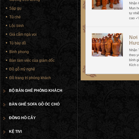
Nhận G
Sập gụ
Mun ho
tự nh
Tủ chè
cao ✓
Lộc bình
Giá cắm ngà voi
Nơi
Hươ
Tủ bày đồ
Nhận T
Bình phong
theo y
bình g
Bàn làm việc của giám đốc
Kích c
Đồ gỗ mỹ nghệ
Đồ trang trí phòng khách
BỘ BÀN GHẾ PHÒNG KHÁCH
BÀN GHẾ SOFA GỖ ÓC CHÓ
ĐỒNG HỒ CÂY
KỆ TIVI