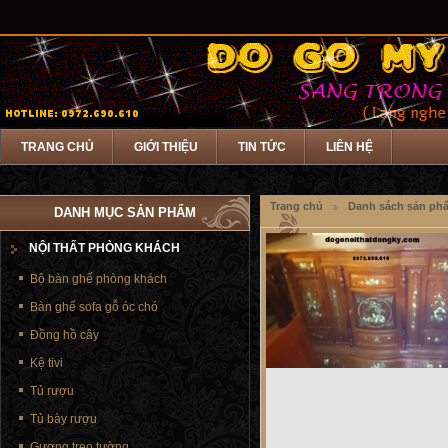
TRANG CHỦ
GIỚI THIỆU
TIN TỨC
LIÊN HỆ
Trang chủ
Danh sách sản ph
DANH MỤC SẢN PHẨM
NỘI THẤT PHÒNG KHÁCH
Bộ bàn ghế phòng khách
Bàn ghế sofa gỗ óc chó
Đồng hồ cây
Kệ tivi
Tủ rượu
Tủ bày rượu
Gương treo tường