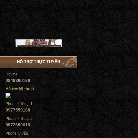
Tủ đứng
HỖ TRỢ TRỰC TUYẾN
Hotline
0948360168
Hỗ trợ kỹ thuật
Tủ đứng
Phone kĩ thuật 1
0977559168
Phone kĩ thuật 2
0972690610
Phone tư vấn
Tủ đứng