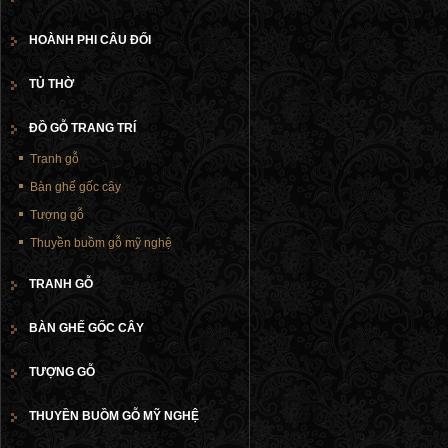
HOÀNH PHI CÂU ĐỐI
TỦ THỜ
ĐỒ GỖ TRANG TRÍ
Tranh gỗ
Bàn ghế gốc cây
Tượng gỗ
Thuyền buồm gỗ mỹ nghệ
TRANH GỖ
BÀN GHẾ GỐC CÂY
TƯỢNG GỖ
THUYỀN BUỒM GỖ MỸ NGHỆ