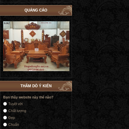
QUẢNG CÁO
g
Bộ Giường Ngủ Tủ Áo Phòng Cưới Đẹp
Giường Ngủ Victoria Tân Cổ Đi
84
| Đồ Gỗ Phú Hải GN183
Vàng | Đồ Gỗ Phú Hải GN1
THĂM DÒ Ý KIẾN
Bạn thấy website này thế nào?
Tuyệt vời
Chất lượng
Đẹp
Chuẩn