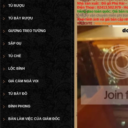
Nhà sản xuât :
Đồ gỗ Phú Hải –
TỦ RƯỢU
Điện Thoại :
02413.502.979 - Ho
Hàng giao toàn quốc; Giá bán r
( Hỗ trợ vận chuyển miễn phí tro
TỦ BÀY RƯỢU
Xem hình ảnh và giá bán cập nhậ
WEBSITE :
http://dogonoithatd
GƯƠNG TREO TƯỜNG
SẬP GỤ
TỦ CHÈ
LỘC BÌNH
GIÁ CẮM NGÀ VOI
TỦ BÀY ĐỒ
BÌNH PHONG
BÀN LÀM VIỆC CỦA GIÁM ĐỐC