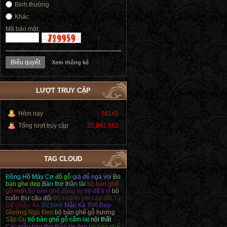
Bình thường
Khác
Mã bảo mật:
Xem thống kê
LƯỢT TRUY CẬP
Hôm nay
18145
Tổng lượt truy cập
25,042,562
TAG CLOUD
Đồng Hồ Máy Cơ
đồ gỗ
giá để ngà voi
Bo
ban ghe dep
Bàn thờ thần tài
bộ bàn ghế
gỗ mun
Bộ bàn ghế đồng kỵ
kệ để ti vi
bộ
cuốn thư câu đối
Bộ hoành phi câu đối
Tủ
Để Quần Áo
lộc bình
Mẫu Kệ TiVi Đẹp
Giường Ngủ Đẹp
bộ bàn ghế gỗ hương
Sập Gụ
bộ bàn ghế gỗ cẩm lai
nội thất
Các mẫu bàn thờ thần tài đẹp
bộ bàn ghế