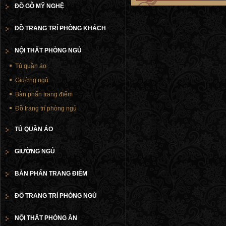
ĐỒ GỖ MỸ NGHỆ
ĐỒ TRANG TRÍ PHÒNG KHÁCH
NỘI THẤT PHÒNG NGỦ
Tủ quần áo
Giường ngủ
Bàn phấn trang điểm
Đồ trang trí phòng ngủ
TỦ QUẦN ÁO
GIƯỜNG NGỦ
BÀN PHẤN TRANG ĐIỂM
ĐỒ TRANG TRÍ PHÒNG NGỦ
NỘI THẤT PHÒNG ĂN