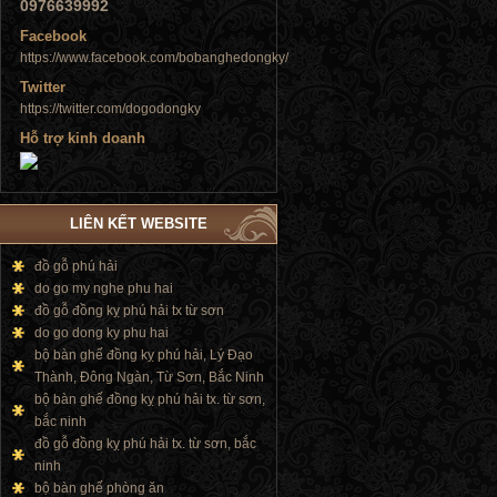
0976639992
Facebook
https://www.facebook.com/bobanghedongky/
Twitter
https://twitter.com/dogodongky
Tủ đứng
Hỗ trợ kinh doanh
LIÊN KẾT WEBSITE
đồ gỗ phú hải
Tủ đứng
do go my nghe phu hai
đồ gỗ đồng kỵ phú hải tx từ sơn
do go dong ky phu hai
bộ bàn ghế đồng kỵ phú hải, Lý Đạo
Thành, Đông Ngàn, Từ Sơn, Bắc Ninh
bộ bàn ghế đồng kỵ phú hải tx. từ sơn,
bắc ninh
đồ gỗ đồng kỵ phú hải tx. từ sơn, bắc
ninh
bộ bàn ghế phòng ăn