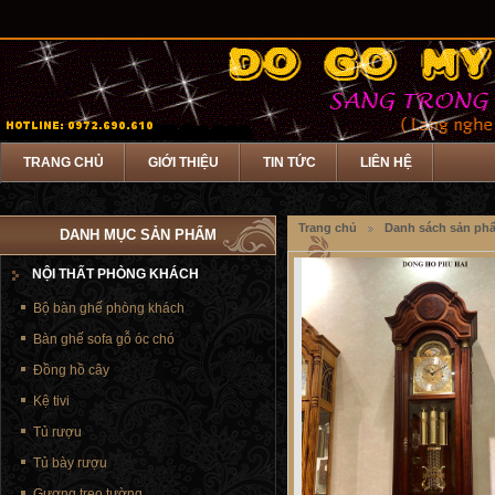
TRANG CHỦ
GIỚI THIỆU
TIN TỨC
LIÊN HỆ
Trang chủ
Danh sách sản ph
DANH MỤC SẢN PHẨM
NỘI THẤT PHÒNG KHÁCH
Bộ bàn ghế phòng khách
Bàn ghế sofa gỗ óc chó
Đồng hồ cây
Kệ tivi
Tủ rượu
Tủ bày rượu
Gương treo tường