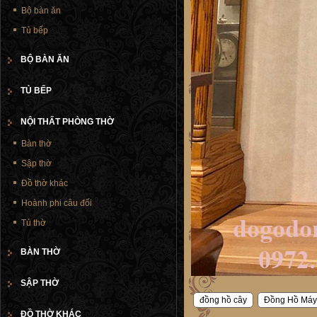
Bộ bàn ăn
Tủ bếp
BỘ BÀN ĂN
TỦ BẾP
NỘI THẤT PHÒNG THỜ
Bàn thờ
Sập thờ
Đồ thờ khác
Hoành phi câu đối
Tủ thờ
BÀN THỜ
SẬP THỜ
đồng hồ cây
Đồng Hồ Máy
ĐỒ THỜ KHÁC