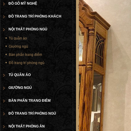
ĐỒ GỖ MỸ NGHỆ
ĐỒ TRANG TRÍ PHÒNG KHÁCH
NỘI THẤT PHÒNG NGỦ
Tủ quần áo
Giường ngủ
Bàn phấn trang điểm
Đồ trang trí phòng ngủ
TỦ QUẦN ÁO
GIƯỜNG NGỦ
BÀN PHẤN TRANG ĐIỂM
ĐỒ TRANG TRÍ PHÒNG NGỦ
NỘI THẤT PHÒNG ĂN