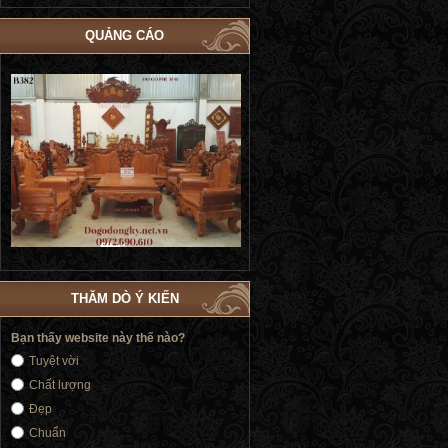
QUẢNG CÁO
Bộ Giường Ngủ Tủ Áo Phòng Cưới Đẹp
Giường Ngủ Victoria Tân Cổ Điển
4
| Đồ Gỗ Phú Hải GN183
Vàng | Đồ Gỗ Phú Hải GN176
THĂM DÒ Ý KIẾN
Bạn thấy website này thế nào?
Tuyệt vời
Chất lượng
Đẹp
Chuẩn