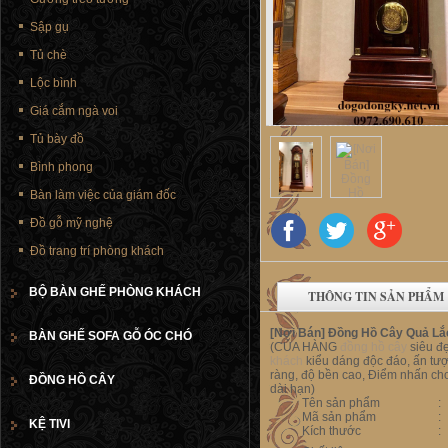
Sập gụ
Tủ chè
Lộc bình
Giá cắm ngà voi
Tủ bày đồ
Bình phong
Bàn làm việc của giám đốc
Đồ gỗ mỹ nghệ
Đồ trang trí phòng khách
BỘ BÀN GHẾ PHÒNG KHÁCH
THÔNG TIN SẢN PHẨM
[Nơi Bán] Đồng Hồ Cây Quả L
BÀN GHẾ SOFA GỖ ÓC CHÓ
(CỦA HÀNG
đồng hồ cây
siêu đẹ
khách
kiểu dáng độc đáo, ấn tượ
ràng, độ bền cao, Điểm nhấn ch
ĐỒNG HỒ CÂY
dài hạn)
Tên sản phẩm
:
Mã sản phẩm
:
KỆ TIVI
Kích thước
: