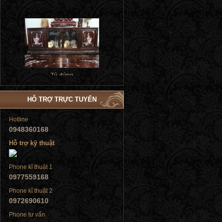
Tủ đứng
HỖ TRỢ TRỰC TUYẾN
Tủ đứng
Hotline
0948360168
Hỗ trợ kỹ thuật
Phone kĩ thuật 1
Tủ đứng
0977559168
Phone kĩ thuật 2
0972690610
Phone tư vấn