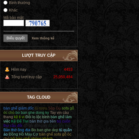
Bình thường
Khác
Mã bảo mật:
Xem thống kê
LƯỢT TRUY CẬP
Hôm nay
4453
Tổng lượt truy cập
25,050,484
TAG CLOUD
bàn ghế giám đốc
tủ rượu
Sập Gụ
sofa gỗ
óc chó
bo ban ghe dong ky
Tay vịn càu
thang
kệ ti vi
Đôi lọ lộc bình
bàn ghế làm
việc
Kệ Để Tivi
bàn thờ gia tiên
bộ cuốn
thư câu đối
đồ gỗ đồng kỵ
đồ gỗ nội thất
Bàn thờ ông địa
Bo ban ghe dep
tủ quần
áo
Đồng Hồ Máy Cơ
bàn ghế sofa gỗ óc
chó
bộ bàn ghế phòng khách