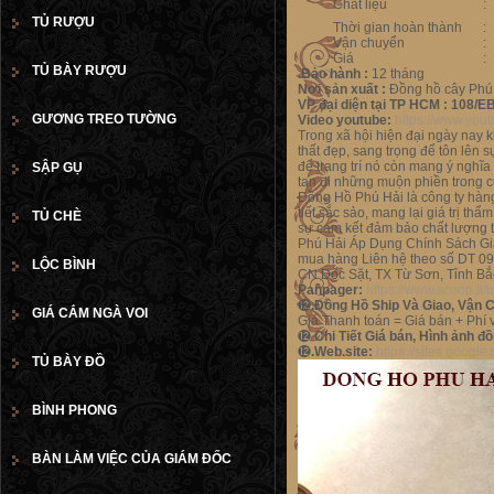
Chất liệu
:
TỦ RƯỢU
Thời gian hoàn thành
:
Vận chuyển
:
Giá
:
TỦ BÀY RƯỢU
.Bảo hành :
12 tháng
Nơi sản xuất :
Đồng hồ cây Phú 
VP đại diện tại TP HCM :
108/E
GƯƠNG TREO TƯỜNG
Video youtube:
https://www.yo
Trong xã hội hiện đại ngày nay 
thất đẹp, sang trọng để tôn lên 
để trang trí nó còn mang ý nghĩ
SẬP GỤ
tan đi những muộn phiền trong 
Đồng Hồ Phú Hải là công ty hàn
tiết sắc sảo, mang lại giá trị 
TỦ CHÈ
sự cam kết đảm bảo chất lượng tu
Phú Hải Áp Dụng Chính Sách Gia
mua hàng Liên hệ theo số DT 0948
LỘC BÌNH
CN Dốc Sặt, TX Từ Sơn, Tỉnh Bắ
Panpager:
https://www.scoop.it
⓬
.Đồng Hồ Ship Và Giao, Vận 
GIÁ CẮM NGÀ VOI
Giá Thanh toán = Giá bán + Phí
⓬.
Chi Tiết Giá bán, Hình ảnh đ
⓬
.Web.site:
https://sites.googl
TỦ BÀY ĐỒ
BÌNH PHONG
BÀN LÀM VIỆC CỦA GIÁM ĐỐC