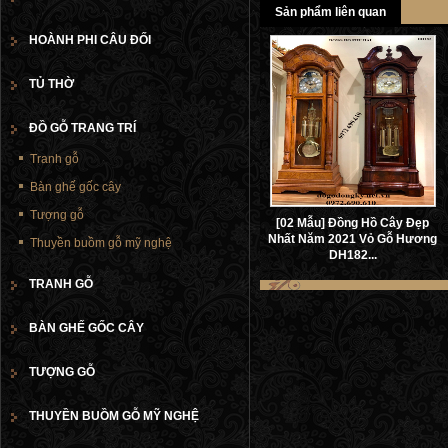
Sản phẩm liên quan
HOÀNH PHI CÂU ĐỐI
TỦ THỜ
ĐỒ GỖ TRANG TRÍ
Tranh gỗ
Bàn ghế gốc cây
Tượng gỗ
[02 Mẫu] Đồng Hồ Cây Đẹp
Nhất Năm 2021 Vỏ Gỗ Hương
Thuyền buồm gỗ mỹ nghệ
DH182...
TRANH GỖ
BÀN GHẾ GỐC CÂY
TƯỢNG GỖ
THUYỀN BUỒM GỖ MỸ NGHỆ