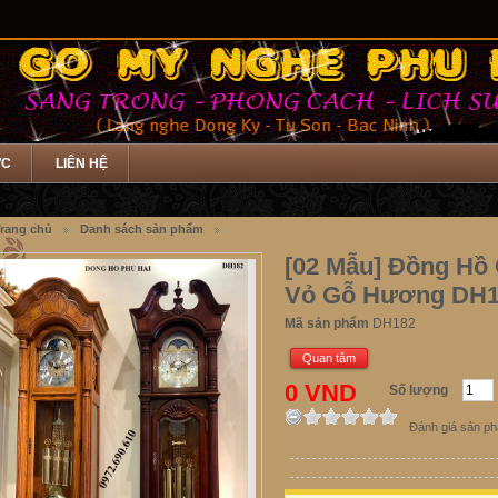
ỨC
LIÊN HỆ
rang chủ
Danh sách sản phẩm
[02 Mẫu] Đồng Hồ
Vỏ Gỗ Hương DH
Mã sản phẩm
DH182
Quan tâm
0 VND
Số lượng
Đánh giá sản p