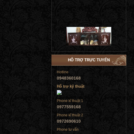
Tủ đứng
HỖ TRỢ TRỰC TUYẾN
Hotline
0948360168
Tủ đứng
Hỗ trợ kỹ thuật
Phone kĩ thuật 1
0977559168
Phone kĩ thuật 2
Tủ đứng
0972690610
Phone tư vấn