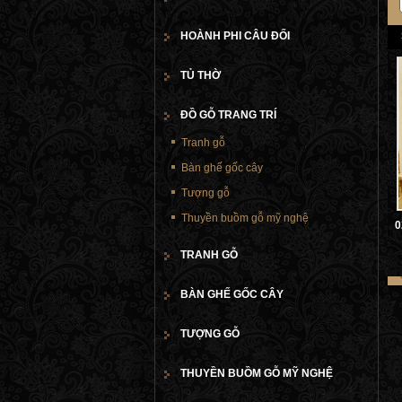
HOÀNH PHI CÂU ĐỐI
TỦ THỜ
ĐỒ GỖ TRANG TRÍ
Tranh gỗ
Bàn ghế gốc cây
Tượng gỗ
Thuyền buồm gỗ mỹ nghệ
0
TRANH GỖ
BÀN GHẾ GỐC CÂY
TƯỢNG GỖ
THUYỀN BUỒM GỖ MỸ NGHỆ