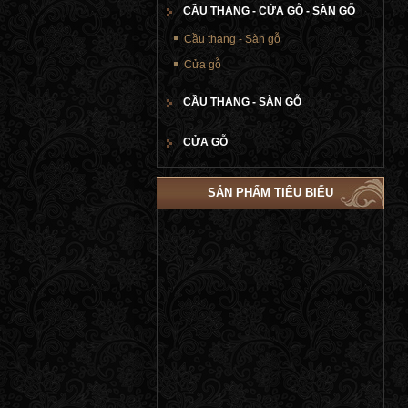
CẦU THANG - CỬA GỖ - SÀN GỖ
Cầu thang - Sàn gỗ
Cửa gỗ
CẦU THANG - SÀN GỖ
CỬA GỖ
SẢN PHẨM TIÊU BIỂU