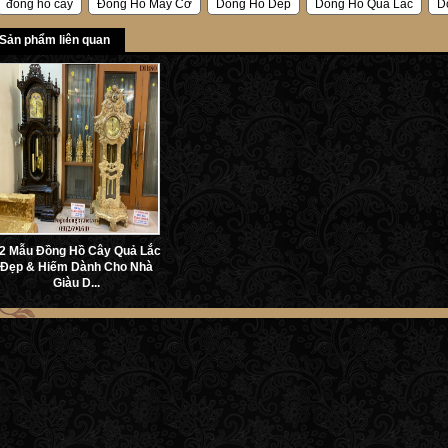
đồng hồ cây
Đồng Hồ Máy Cơ
Dong Ho Dep
Dong Ho Qua Lac
D
Sản phẩm liên quan
2 Mẫu Đồng Hồ Cây Quả Lắc
Đẹp & Hiếm Dành Cho Nhà
Giàu D...