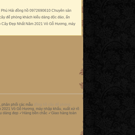
Phú Hải đồng hồ 0972690610 Chuyên sản
 cây để phòng khách kiểu dáng độc đáo, ấn
Hồ Cây Đẹp Nhất Năm 2021 Vỏ Gỗ Hương, máy
t, phân phối các mẫu
đồng hồ cây để phòng
 2021 Vỏ Gỗ Hương, máy nhập khẩu, xuất xứ rõ
Kiểu dáng đẹp ✓Hàng bền chắc ✓Giao hàng toàn