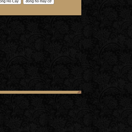
ong Ho Cay
đồng hồ máy cơ