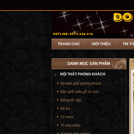
TRANG CHỦ
GIỚI THIỆU
TIN T
T
DANH MỤC SẢN PHẨM
NỘI THẤT PHÒNG KHÁCH
Bộ bàn ghế phòng khách
Bàn ghế sofa gỗ óc chó
Đồng hồ cây
Kệ tivi
Tủ rượu
Tủ bày rượu
Gương treo tường