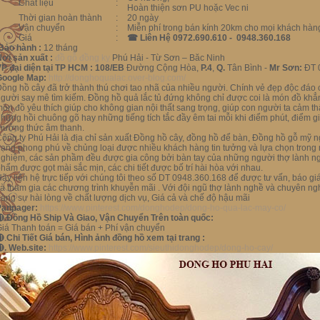
Chất liệu
:
Hoàn thiện sơn PU hoặc Vec ni
Thời gian hoàn thành
:
20 ngày
Vận chuyển
:
Miễn phí trong bán kính 20km cho mọi khách hàn
Giá
:
☎
Liên Hệ 0972.690.610 - 0948.360.168
Bảo hành :
12 tháng
ơi sản xuất :
đồ gỗ đồng kỵ
Phú Hải - Từ Sơn – Băc Ninh
P đại diện tại TP HCM :
108/EB
Đường Cộng Hòa,
P.4
,
Q.
Tân Bình -
Mr Sơn:
ĐT 
Google Map:
http://donghoqualac.over-blog.com/
ồng hồ cây đã trở thành thú chơi tao nhã của nhiều người. Chính vẻ đẹp độc đáo
gười say mê tìm kiếm. Đồng hồ quả lắc tủ đứng không chỉ được coi là món đồ khẳ
ón đồ yêu thích giúp cho không gian nội thất sang trọng, giúp con người ta cảm thấ
hững hồi chuông gõ hay những tiếng tích tắc đầy êm tai mỗi khi điểm phút, điểm giờ
hưởng thức âm thanh.
ông ty Phú Hải là địa chỉ sản xuất Đồng hồ cây, đồng hồ để bàn, Đồng hồ gỗ mỹ 
ạng phong phú về chủng loại được nhiều khách hàng tin tưởng và lựa chọn trong 
ghiệm, các sản phầm đều được gia công bởi bàn tay của những người thợ lành ng
hẩm được gọt mài sắc mịn, các chi tiết được bố trí hài hòa với nhau.
ãy liên hệ trực tiếp với chúng tôi theo số DT 0948.360.168 để được tư vấn, báo gi
à tham gia các chương trình khuyễn mãi . Với đội ngũ thợ lành nghề và chuyên n
àng sự hài lòng về chất lượng dịch vụ, Giá cả và chế độ hậu mãi
Panpager:
https://www.pinterest.com/donghodep/dong-ho-qua-lac-may-co/
⓫
.Đồng Hồ Ship Và Giao, Vận Chuyển Trên toàn quốc:
iá Thanh toán = Giá bán + Phí vận chuyển
⓫.
Chi Tiết Giá bán, Hình ảnh đồng hồ xem tại trang :
⓫
. Web.site:
https://www.pinterest.com/sieuthidonghodep/dong-ho-cay/