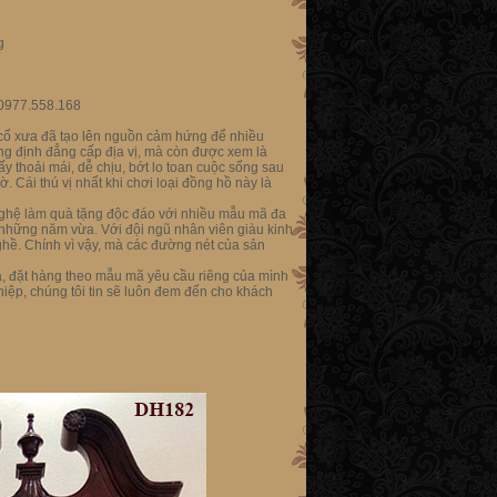
g
0977.558.168
 cổ xưa đã tạo lên nguồn cảm hứng để nhiều
ng định đẳng cấp địa vị, mà còn được xem là
y thoải mái, dễ chịu, bớt lo toan cuộc sống sau
. Cái thú vị nhất khi chơi loại đồng hồ này là
nghệ làm quà tặng độc đáo với nhiều mẫu mã đa
những năm vừa. Với đội ngũ nhân viên giàu kinh
hề. Chính vì vậy, mà các đường nét của sản
á, đặt hàng theo mẫu mã yêu cầu riêng của mình
ghiệp, chúng tôi tin sẽ luôn đem đến cho khách