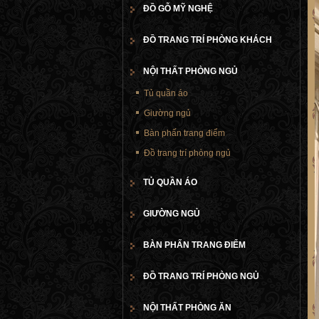
ĐỒ GỖ MỸ NGHỆ
ĐỒ TRANG TRÍ PHÒNG KHÁCH
NỘI THẤT PHÒNG NGỦ
Tủ quần áo
Giường ngủ
Bàn phấn trang điểm
Đồ trang trí phòng ngủ
TỦ QUẦN ÁO
GIƯỜNG NGỦ
BÀN PHẤN TRANG ĐIỂM
ĐỒ TRANG TRÍ PHÒNG NGỦ
NỘI THẤT PHÒNG ĂN