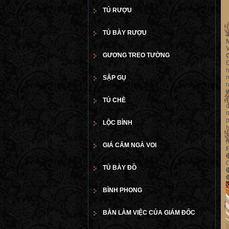
TỦ RƯỢU
TỦ BÀY RƯỢU
.
N
V
GƯƠNG TREO TƯỜNG
Đ
n
m
SẬP GỤ
n
t
C
TỦ CHÈ
d
n
p
LỘC BÌNH
H
v
h
GIÁ CẮM NGÀ VOI
G
TỦ BÀY ĐỒ
BÌNH PHONG
BÀN LÀM VIỆC CỦA GIÁM ĐỐC