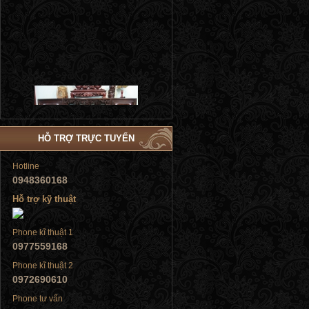
Tủ đứng
HỖ TRỢ TRỰC TUYẾN
Hotline
0948360168
Hỗ trợ kỹ thuật
Tủ đứng
Phone kĩ thuật 1
0977559168
Phone kĩ thuật 2
0972690610
Tủ đứng
Phone tư vấn