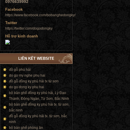
0976639992
Facebook
https://www.facebook.com/bobanghedongky/
Twitter
https://twitter.com/dogodongky
Tủ đứng
Hỗ trợ kinh doanh
LIÊN KẾT WEBSITE
đồ gỗ phú hải
Tủ đứng
do go my nghe phu hai
đồ gỗ đồng kỵ phú hải tx từ sơn
do go dong ky phu hai
bộ bàn ghế đồng kỵ phú hải, Lý Đạo
Thành, Đông Ngàn, Từ Sơn, Bắc Ninh
bộ bàn ghế đồng kỵ phú hải tx. từ sơn,
bắc ninh
đồ gỗ đồng kỵ phú hải tx. từ sơn, bắc
ninh
bộ bàn ghế phòng ăn