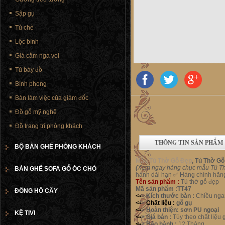
Sập gụ
Tủ chè
Lộc bình
Giá cắm ngà voi
Tủ bày đồ
Bình phong
Bàn làm việc của giám đốc
Đồ gỗ mỹ nghệ
Đồ trang trí phòng khách
THÔNG TIN SẢN PHẨM
BỘ BÀN GHẾ PHÒNG KHÁCH
Mẫu Tủ Thờ Gỗ Đẹp
, Tủ Thờ Gô
(
Xem ngay hàng chục mẫu Tủ Thờ
BÀN GHẾ SOFA GỖ ÓC CHÓ
hành dài hạn ✅ Hàng chính hã
Tên sản phẩm :
Tủ thờ gỗ đẹp
Mã sản phẩm :TT47
ĐỒNG HỒ CÂY
<•
> Kích thước bàn :
Chiều ng
<•
>
Chất liệu :
gỗ gụ
<•
>
Hoàn thiện:
sơn PU ngoại
KỆ TIVI
<•
>
Giá bán :
Tùy theo chất liệu gỗ
<•
>
Bảo hành :
12 Tháng