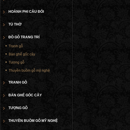
HOÀNH PHI CÂU ĐỐI
TỦ THỜ
ĐỒ GỖ TRANG TRÍ
Tranh gỗ
Bàn ghế gốc cây
Tượng gỗ
Thuyền buồm gỗ mỹ nghệ
TRANH GỖ
BÀN GHẾ GỐC CÂY
TƯỢNG GỖ
THUYỀN BUỒM GỖ MỸ NGHỆ