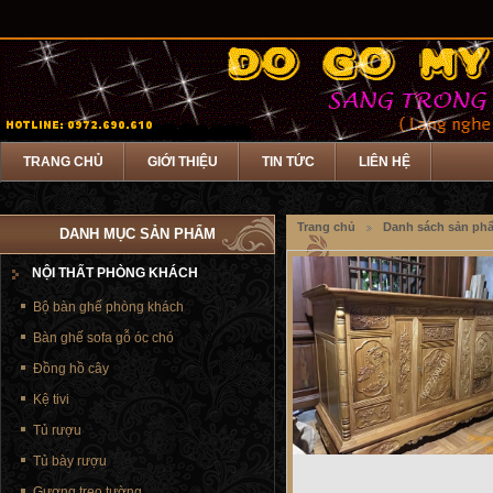
TRANG CHỦ
GIỚI THIỆU
TIN TỨC
LIÊN HỆ
Trang chủ
Danh sách sản ph
DANH MỤC SẢN PHẨM
NỘI THẤT PHÒNG KHÁCH
Bộ bàn ghế phòng khách
Bàn ghế sofa gỗ óc chó
Đồng hồ cây
Kệ tivi
Tủ rượu
Tủ bày rượu
Gương treo tường