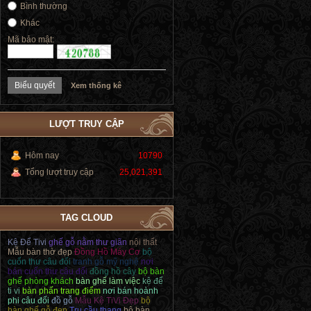
Bình thường
Khác
Mã bảo mật:
Xem thống kê
LƯỢT TRUY CẬP
Hôm nay
10790
Tổng lượt truy cập
25,021,391
TAG CLOUD
Kệ Để Tivi
ghế gỗ nằm thư giãn
nội thất
Mẫu bàn thờ đẹp
Đồng Hồ Máy Cơ
bộ
cuốn thư câu đối
tranh gỗ mỹ nghệ
nơi
bán cuốn thư câu đối
đồng hồ cây
bộ bàn
ghế phòng khách
bàn ghế làm việc
kệ để
ti vi
bàn phấn trang điểm
nơi bán hoành
phi câu đối
đồ gỗ
Mẫu Kệ TiVi Đẹp
bộ
bàn ghế gỗ đẹp
Trụ cầu thang
bộ bàn