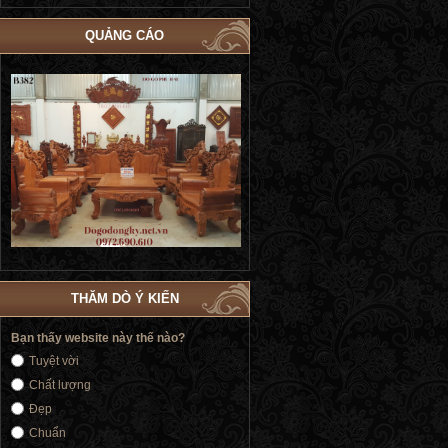
QUẢNG CÁO
Bộ Giường Ngủ Tủ Áo Phòng Cưới Đẹp
Giường Ngủ Victoria Tân Cổ Điển
4
| Đồ Gỗ Phú Hải GN183
Vàng | Đồ Gỗ Phú Hải GN176
THĂM DÒ Ý KIẾN
Bạn thấy website này thế nào?
Tuyệt vời
Chất lượng
Đẹp
Chuẩn