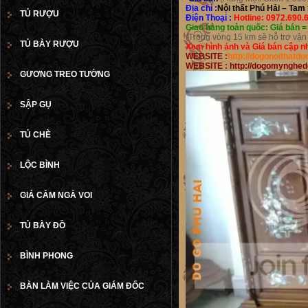
Địa chỉ :
Nội thất Phú Hải – Tam
TỦ RƯỢU
Điện Thoại :
Hotline: 0972.690.
Giao hàng toàn quốc: Giá bán 
(Trong vòng 15 km sẽ hỗ trợ vận
TỦ BÀY RƯỢU
Xem hình ảnh và Giá bán cập nhậ
WEBSITE :
http://dogonoithatd
WEBSITE :
http://dogomynghed
GƯƠNG TREO TƯỜNG
SẬP GỤ
TỦ CHÈ
LỘC BÌNH
GIÁ CẮM NGÀ VOI
TỦ BÀY ĐỒ
BÌNH PHONG
BÀN LÀM VIỆC CỦA GIÁM ĐỐC