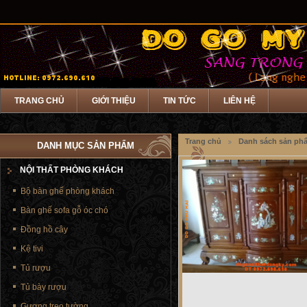
TRANG CHỦ
GIỚI THIỆU
TIN TỨC
LIÊN HỆ
Trang chủ
Danh sách sản ph
DANH MỤC SẢN PHẨM
NỘI THẤT PHÒNG KHÁCH
Bộ bàn ghế phòng khách
Bàn ghế sofa gỗ óc chó
Đồng hồ cây
Kệ tivi
Tủ rượu
Tủ bày rượu
Gương treo tường