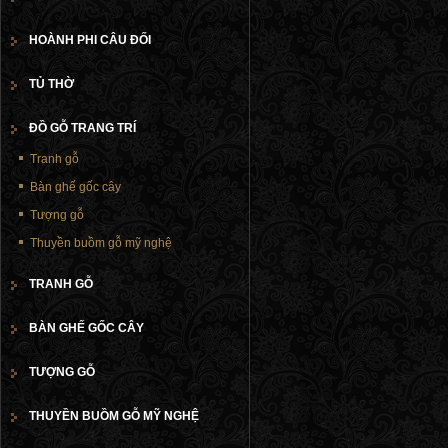
HOÀNH PHI CÂU ĐỐI
TỦ THỜ
ĐỒ GỖ TRANG TRÍ
Tranh gỗ
Bàn ghế gốc cây
Tượng gỗ
Thuyền buồm gỗ mỹ nghệ
TRANH GỖ
BÀN GHẾ GỐC CÂY
TƯỢNG GỖ
THUYỀN BUỒM GỖ MỸ NGHỆ