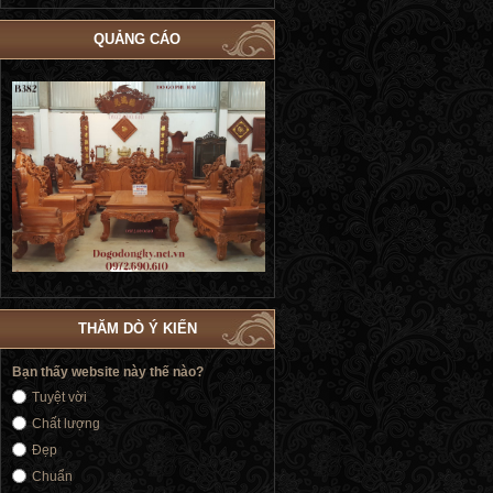
QUẢNG CÁO
Bộ Giường Ngủ Tủ Áo Phòng Cưới Đẹp
Giường Ngủ Victoria Tân Cổ Điển
4
| Đồ Gỗ Phú Hải GN183
Vàng | Đồ Gỗ Phú Hải GN176
THĂM DÒ Ý KIẾN
Bạn thấy website này thế nào?
Tuyệt vời
Chất lượng
Đẹp
Chuẩn