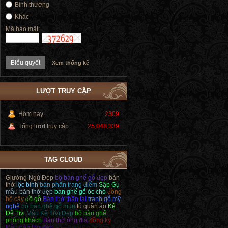
Bình thường
Khác
Mã bảo mật:
Xem thống kê
LƯỢT TRUY CẬP
Hôm nay
2309
Tổng lượt truy cập
25,048,339
TAG CLOUD
Giường Ngủ Đẹp
bộ bàn ghế gỗ đẹp
bàn
thờ
lộc bình
bàn phấn trang điểm
Sập Gụ
mẫu bàn thờ đẹp
bàn ghế gỗ óc chó
đồng
hồ cây
đồ gỗ
Bàn thờ thần tài
tranh gỗ mỹ
nghệ
bộ bàn ghế gỗ mun
tủ quần áo
Kệ
Để Tivi
Mẫu Kệ TiVi Đẹp
bộ bàn ghế
phòng khách
Bàn thờ ông địa
đồng kỵ
Mẫu bàn thờ đẹp