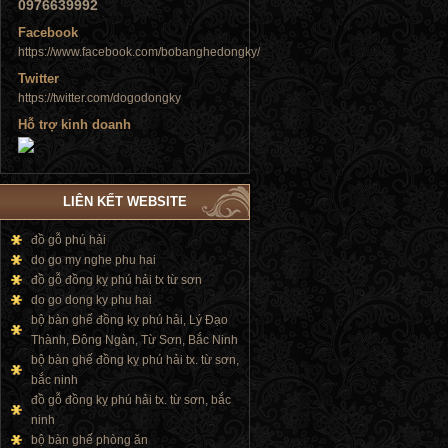
0976639992
Facebook
https://www.facebook.com/bobanghedongky/
Twitter
https://twitter.com/dogodongky
Tủ đứng
Hỗ trợ kinh doanh
LIÊN KẾT WEBSITE
đồ gỗ phú hải
Tủ đứng
do go my nghe phu hai
đồ gỗ đồng kỵ phú hải tx từ sơn
do go dong ky phu hai
bộ bàn ghế đồng kỵ phú hải, Lý Đạo
Thành, Đông Ngàn, Từ Sơn, Bắc Ninh
bộ bàn ghế đồng kỵ phú hải tx. từ sơn,
bắc ninh
đồ gỗ đồng kỵ phú hải tx. từ sơn, bắc
ninh
bộ bàn ghế phòng ăn