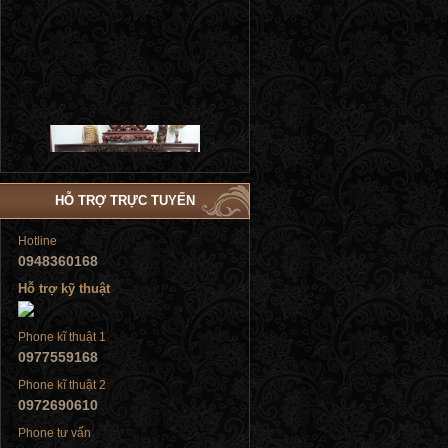
Tủ đứng
HỖ TRỢ TRỰC TUYẾN
Hotline
0948360168
Hỗ trợ kỹ thuật
Tủ đứng
Phone kĩ thuật 1
0977559168
Phone kĩ thuật 2
0972690610
Phone tư vấn
Tủ đứng