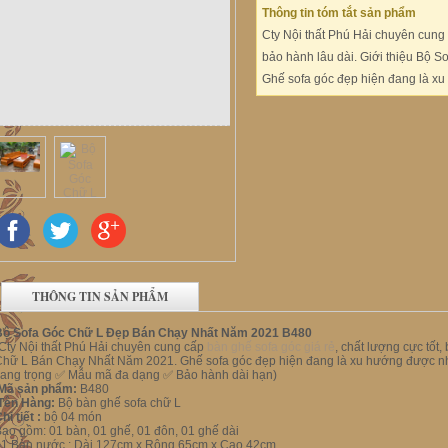
Thông tin tóm tắt sản phẩm
Cty Nội thất Phú Hải chuyên cung 
bảo hành lâu dài. Giới thiệu Bộ
Ghế sofa góc đẹp hiện đang là xu
THÔNG TIN SẢN PHẨM
Bộ Sofa Góc Chữ L Đẹp Bán Chạy Nhất Năm 2021 B480
Cty Nội thất Phú Hải chuyên cung cấp
bàn ghế sofa góc giá rẻ
, chất lượng cực tốt,
hữ L Bán Chạy Nhất Năm 2021. Ghế sofa góc đẹp hiện đang là xu hướng được nhi
sang trọng ✅ Mẫu mã đa dạng ✅ Bảo hành dài hạn)
.Mã sản phẩm:
B480
.Tên Hàng:
Bộ bàn ghế sofa chữ L
hi tiết :
bộ 04 món
ao gồm: 01 bàn, 01 ghế, 01 đôn, 01 ghế dài
01 Bàn nước : Dài 127cm x Rộng 65cm x Cao 42cm