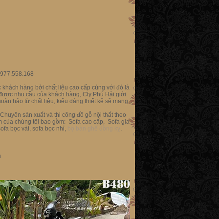
977.558.168
khách hàng bởi chất liệu cao cấp cùng với đó là
 được nhu cầu của khách hàng, Cty Phú Hải giới
àn hảo từ chất liệu, kiểu dáng thiết kế sẽ mang
Chuyên sản xuất và thi công đồ gỗ nội thất theo
m của chúng tôi bao gồm: Sofa cao cấp, Sofa gia
ofa bọc vải, sofa bọc nhỉ,
bộ bàn ghế đồng kỵ
,
n