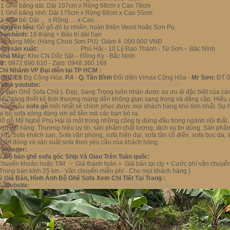
01 Ghế băng dài: Dài 197cm x Rộng 68cm x Cao 78cm
01 Ghế băng nhỏ: Dài 175cm x Rộng 68cm x Cao 55cm
01 Đôn bé: Dài… x Rộng… x Cao…
Nguyên liệu:
Gỗ gõ đỏ tự nhiên, hoàn thiện Vecni hoặc Sơn Pu
.Bảo hành:
16 tháng + Bảo trì dài hạn
Giá hàng Mộc (Hàng Chưa Sơn PU): Giảm 4 .000.000 VNĐ
Nơi sản xuất:
đồ gỗ đồng kỵ
Phú Hải - 10 Lý Đạo Thành - Từ Sơn – Băc Ninh
.Nhà Máy:
Khu CN Dốc Sặt – Đồng Kỵ - Bắc Ninh
☎
:
0972.690.610 - Zalo: 0948.360.168
Chi Nhánh VP Đại diên tại TP HCM :
108/2/E8
Đg Cộng Hòa.
P.4
-
Q. Tân Bình
Đối diện Vimax Cộng Hòa -
Mr Sơn:
ĐT 0
Video youtube:
https://www.youtube.com/watch?v=PvY65pZG20k
ộ Bàn Ghế Sofa Chữ L Đẹp, Sang Trọng luôn nhận được sự ưu ái đặc biệt của các 
iểu dáng thiết kế thời thượng mang đến không gian sang trọng và đẳng cấp. Hiểu
thiệu mẫu
sofa gỗ
mới nhất sẽ chinh phục được mọi khách hàng khó tính nhất. Sự ho
ại bộ sofa xứng đáng với số tiền mà các bạn bỏ ra.
ồ gỗ Mỹ Nghệ Phú Hải là một trong những công ty đứng đầu trong ngành nội thất. 
ơn đặt hàng. Thương hiệu uy tín, sản phẩm chất lượng, dịch vụ tin dùng. Sản phấ
ình, Sofa khách sạn, Sofa văn phòng, sofa hiện đại, sofa tân cổ điển, sofa bọc da, s
hận đóng và sản xuất sofa theo yêu cầu của khách hàng.
Panpager:
https://ello.co/bobanghephongkhach
①
.
Bộ bàn ghế sofa góc Ship Và Giao Trên Toàn quốc:
huyển khoản hoặc T/M ☞ Giá thanh toán = Giá bán tại cty + Cước phí vận chuyể
Trong bán kính 25 km - Vận chuyển miễn phí - Cho mọi khách hàng )
①
.
Giá Bán, Hình Ảnh Bộ Ghế Sofa Xem Chi Tiết Tại Trang :
①
.
Website:
http://dogodongky.net.vn/ban-ghe-phong-khach.html