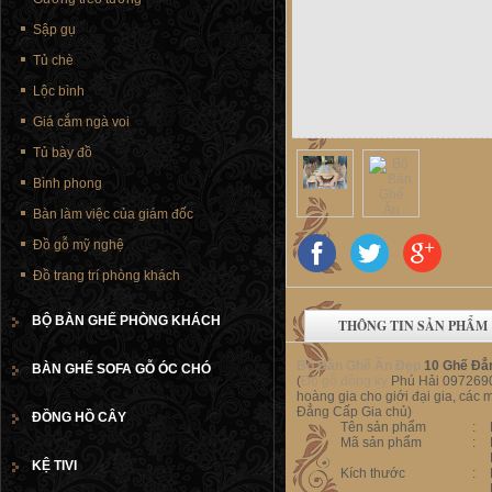
Sập gụ
Tủ chè
Lộc bình
Giá cắm ngà voi
Tủ bày đồ
Bình phong
Bàn làm việc của giám đốc
Đồ gỗ mỹ nghệ
Đồ trang trí phòng khách
BỘ BÀN GHẾ PHÒNG KHÁCH
THÔNG TIN SẢN PHẨM
Bộ Bàn Ghế Ăn Đẹp
10 Ghế Đẳ
BÀN GHẾ SOFA GỖ ÓC CHÓ
(
Đồ gỗ đồng kỵ
Phú Hải 0972690
hoàng gia cho giới đại gia, cá
Đẳng Cấp Gia chủ)
ĐỒNG HỒ CÂY
Tên sản phẩm
:
Mã sản phẩm
:
KỆ TIVI
Kích thước
: