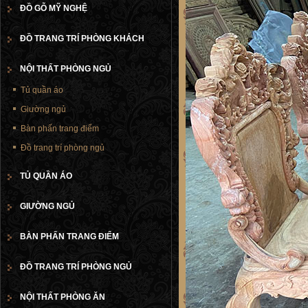
ĐỒ GỖ MỸ NGHỆ
ĐỒ TRANG TRÍ PHÒNG KHÁCH
NỘI THẤT PHÒNG NGỦ
Tủ quần áo
Giường ngủ
Bàn phấn trang điểm
Đồ trang trí phòng ngủ
TỦ QUẦN ÁO
GIƯỜNG NGỦ
BÀN PHẤN TRANG ĐIỂM
ĐỒ TRANG TRÍ PHÒNG NGỦ
NỘI THẤT PHÒNG ĂN