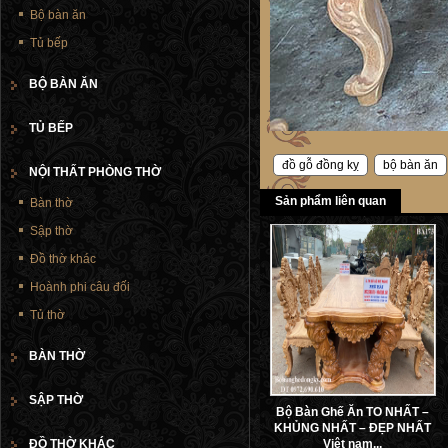
Bộ bàn ăn
Tủ bếp
BỘ BÀN ĂN
TỦ BẾP
đồ gỗ đồng kỵ
bộ bàn ăn
NỘI THẤT PHÒNG THỜ
Sản phẩm liên quan
Bàn thờ
Sập thờ
Đồ thờ khác
Hoành phi câu đối
Tủ thờ
BÀN THỜ
SẬP THỜ
Bộ Bàn Ghế Ăn TO NHẤT –
KHỦNG NHẤT – ĐẸP NHẤT
ĐỒ THỜ KHÁC
Việt nam...