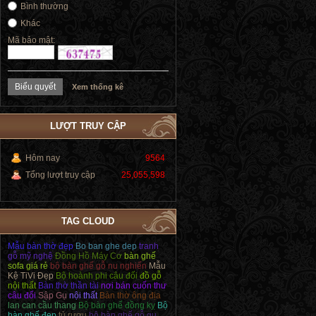
Bình thường
Khác
Mã bảo mật:
Xem thống kê
LƯỢT TRUY CẬP
Hôm nay
9564
Tổng lượt truy cập
25,055,598
TAG CLOUD
Mẫu bàn thờ đẹp
Bo ban ghe dep
tranh
gỗ mỹ nghệ
Đồng Hồ Máy Cơ
bàn ghế
sofa giá rẻ
bộ bàn ghế gỗ nu nghiến
Mẫu
Kệ TiVi Đẹp
Bộ hoành phi câu đối
đồ gỗ
nội thất
Bàn thờ thần tài
nơi bán cuốn thư
câu đối
Sập Gụ
nội thất
Bàn thờ ông địa
lan can cầu thang
Bộ bàn ghế đồng kỵ
Bộ
bàn ghế đẹp
tủ rượu
bộ bàn ghế gỗ gụ