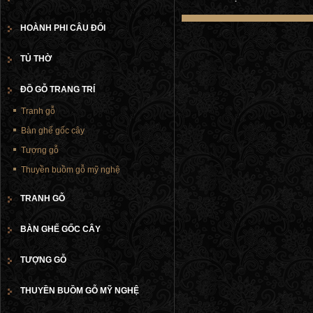
HOÀNH PHI CÂU ĐỐI
TỦ THỜ
ĐỒ GỖ TRANG TRÍ
Tranh gỗ
Bàn ghế gốc cây
Tượng gỗ
Thuyền buồm gỗ mỹ nghệ
TRANH GỖ
BÀN GHẾ GỐC CÂY
TƯỢNG GỖ
THUYỀN BUỒM GỖ MỸ NGHỆ