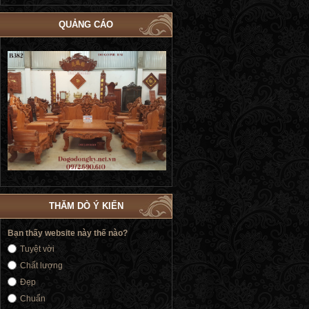
QUẢNG CÁO
Bộ Giường Ngủ Tủ Áo Phòng Cưới Đẹp
Giường Ngủ Victoria Tân Cổ Điển
4
| Đồ Gỗ Phú Hải GN183
Vàng | Đồ Gỗ Phú Hải GN176
THĂM DÒ Ý KIẾN
Bạn thấy website này thế nào?
Tuyệt vời
Chất lượng
Đẹp
Chuẩn