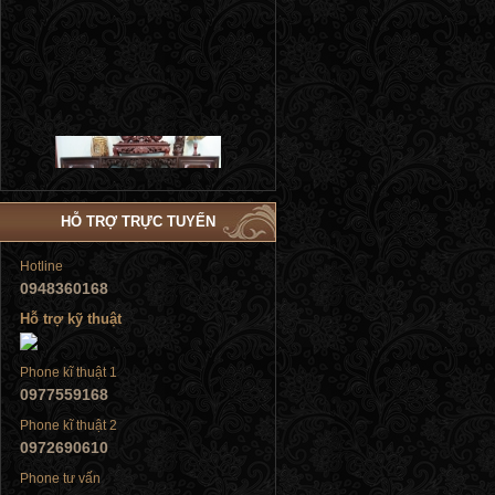
Tủ đứng
HỖ TRỢ TRỰC TUYẾN
Hotline
0948360168
Hỗ trợ kỹ thuật
Tủ đứng
Phone kĩ thuật 1
0977559168
Phone kĩ thuật 2
0972690610
Tủ đứng
Phone tư vấn