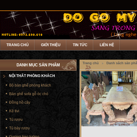
TRANG CHỦ
GIỚI THIỆU
TIN TỨC
LIÊN HỆ
Trang chủ
Danh sách sản ph
DANH MỤC SẢN PHẨM
NỘI THẤT PHÒNG KHÁCH
Bộ bàn ghế phòng khách
Bàn ghế sofa gỗ óc chó
Đồng hồ cây
Kệ tivi
Tủ rượu
Tủ bày rượu
Gương treo tường