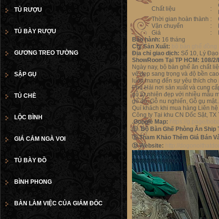
Chất liệu
:
TỦ RƯỢU
Thời gian hoàn thành
:
Vận chuyển
:
TỦ BÀY RƯỢU
Giá
:
Bảo hành:
16 tháng
Cty Sản Xuất:
bộ bàn ghế đồng 
GƯƠNG TREO TƯỜNG
Địa chỉ giao dịch:
Số 10, Lý Đạo
ShowRoom Tại TP HCM:
108/2/
Ngày nay, bộ bàn ghế ăn chất li
vẻ đẹp sang trọng và độ bền cao
SẬP GỤ
luôn mang đến sự yêu thích cho n
Phú Hải nơi sản xuất và cung cấ
gỗ tự nhiên đẹp với nhiều mẫu m
TỦ CHÈ
gõ đỏ, Gỗ nu nghiến, Gỗ gụ mật.
Quí khách khi mua hàng Liên hệ t
Công ty Tại khu CN Dốc Sặt, TX
LỘC BÌNH
.Google Map:
https://g.page/b
ⓑ
.
Bộ Bàn Ghế Phòng Ăn Ship 
ⓑ
.Tham Khảo Thêm Giá Bán Và
GIÁ CẮM NGÀ VOI
ⓑ
.
Website:
http://dogonoithat
TỦ BÀY ĐỒ
BÌNH PHONG
BÀN LÀM VIỆC CỦA GIÁM ĐỐC