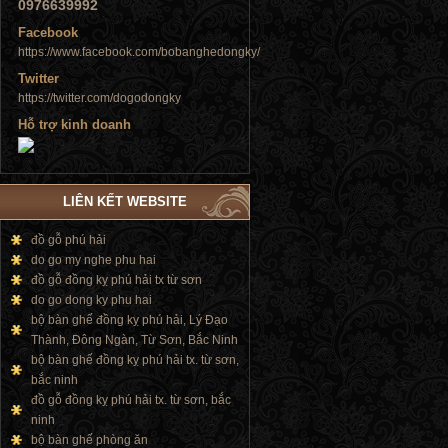
0976639992
Facebook
https://www.facebook.com/bobanghedongky/
Twitter
https://twitter.com/dogodongky
Tủ đứng
Hỗ trợ kinh doanh
LIÊN KẾT WEBSITE
Tủ đứng
đồ gỗ phú hải
do go my nghe phu hai
đồ gỗ đồng kỵ phú hải tx từ sơn
do go dong ky phu hai
bộ bàn ghế đồng kỵ phú hải, Lý Đạo
Thành, Đông Ngàn, Từ Sơn, Bắc Ninh
bộ bàn ghế đồng kỵ phú hải tx. từ sơn,
bắc ninh
đồ gỗ đồng kỵ phú hải tx. từ sơn, bắc
ninh
bộ bàn ghế phòng ăn