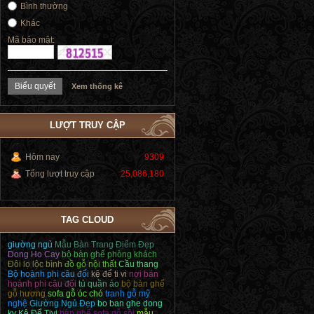
Bình thường
Khác
Mã bảo mật:
Xem thống kê
LƯỢT TRUY CẬP
Hôm nay
9309
Tổng lượt truy cập
25,086,180
TAG CLOUD
giường ngủ
Mẫu Bàn Trang Điểm Đẹp
Dong Ho Cay
bộ bàn ghế phòng khách
Đôi lọ lộc bình
đồ gỗ nội thất
Cầu thang
Bộ hoành phi câu đối
kệ để ti vi
nơi bán
hoành phi câu đối
tủ quần áo
bộ bàn ghế
gỗ hương
sofa gỗ óc chó
tranh gỗ mỹ
nghệ
Giường Ngủ Đẹp
bo ban ghe dong
ky
Kệ Để Tivi
bàn ghế sofa gỗ sồi
mẫu