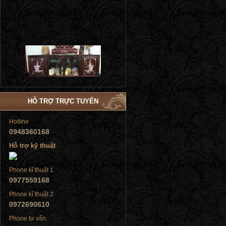
Tủ đứng
HỖ TRỢ TRỰC TUYẾN
Hotline
0948360168
Tủ đứng
Hỗ trợ kỹ thuật
Phone kĩ thuật 1
0977559168
Phone kĩ thuật 2
Tủ đứng
0972690610
Phone tư vấn