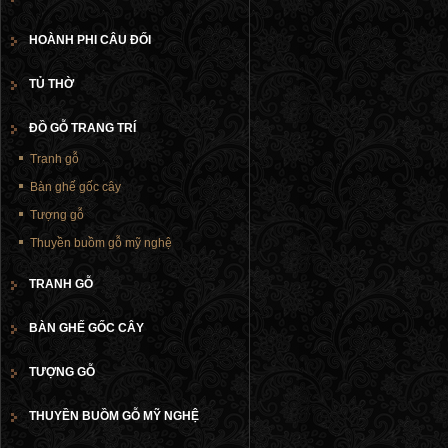
HOÀNH PHI CÂU ĐỐI
TỦ THỜ
ĐỒ GỖ TRANG TRÍ
Tranh gỗ
Bàn ghế gốc cây
Tượng gỗ
Thuyền buồm gỗ mỹ nghệ
TRANH GỖ
BÀN GHẾ GỐC CÂY
TƯỢNG GỖ
THUYỀN BUỒM GỖ MỸ NGHỆ