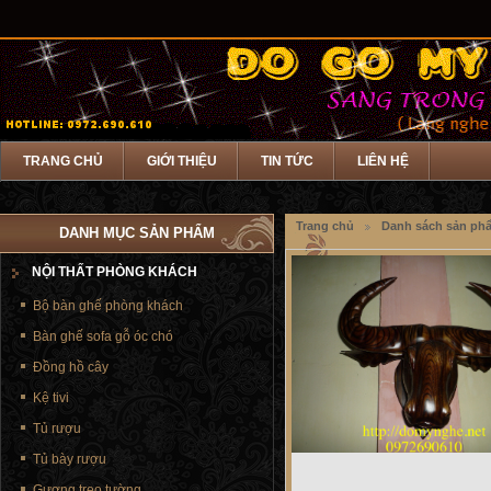
TRANG CHỦ
GIỚI THIỆU
TIN TỨC
LIÊN HỆ
Trang chủ
Danh sách sản ph
DANH MỤC SẢN PHẨM
NỘI THẤT PHÒNG KHÁCH
Bộ bàn ghế phòng khách
Bàn ghế sofa gỗ óc chó
Đồng hồ cây
Kệ tivi
Tủ rượu
Tủ bày rượu
Gương treo tường