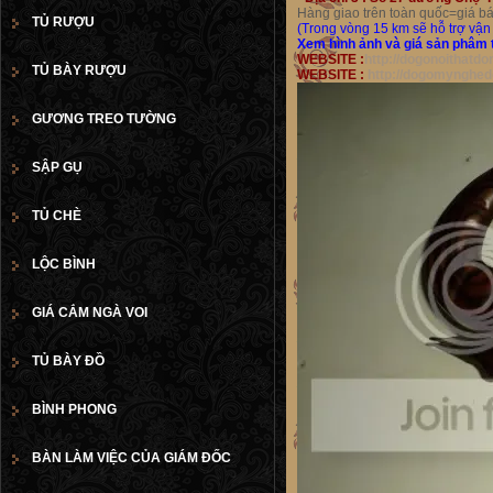
Hàng giao trên toàn quốc=giá 
TỦ RƯỢU
(Trong vòng 15 km sẽ hỗ trợ vận
Xem hình ảnh và giá sản phâm t
WEBSITE :
http://dogonoithatd
TỦ BÀY RƯỢU
WEBSITE :
http://dogomynghed
GƯƠNG TREO TƯỜNG
SẬP GỤ
TỦ CHÈ
LỘC BÌNH
GIÁ CẮM NGÀ VOI
TỦ BÀY ĐỒ
BÌNH PHONG
BÀN LÀM VIỆC CỦA GIÁM ĐỐC