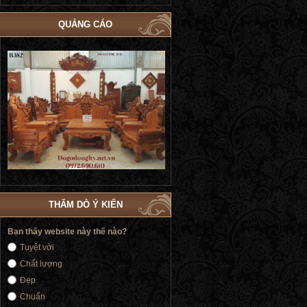
QUẢNG CÁO
Bộ Giường Ngủ Tủ Áo Phòng Cưới Đẹp
Giường Ngủ Victoria Tân Cổ Điển
4
| Đồ Gỗ Phú Hải GN183
Vàng | Đồ Gỗ Phú Hải GN176
THĂM DÒ Ý KIẾN
Bạn thấy website này thế nào?
Tuyệt vời
Chất lượng
Đẹp
Chuẩn