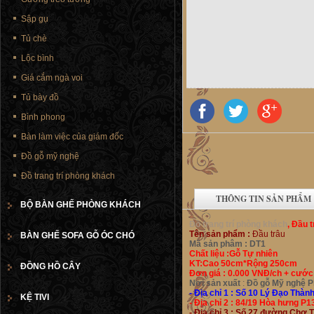
Sập gụ
Tủ chè
Lộc bình
Giá cắm ngà voi
Tủ bày đồ
Bình phong
Bàn làm việc của giám đốc
Đồ gỗ mỹ nghệ
Đồ trang trí phòng khách
THÔNG TIN SẢN PHẨM
BỘ BÀN GHẾ PHÒNG KHÁCH
Đồ trang trí phòng khách
, Đầu 
Tên sản phẩm :
Đầu trâu
BÀN GHẾ SOFA GỖ ÓC CHÓ
Mã sản phâm : DT1
Chất liệu :Gỗ Tự nhiên
KT:Cao 50cm*Rộng 250cm
ĐỒNG HỒ CÂY
Đơn giá : 0.000 VNĐ/ch + cướ
Nơi sản xuất
:
Đồ gỗ Mỹ nghệ P
- Địa chỉ 1 :
Số 10 Lý Đạo Thành 
KỆ TIVI
- Địa chỉ 2 : 84/19 Hòa hưng P
- Địa chỉ 3 : Số 27 đường Chợ 