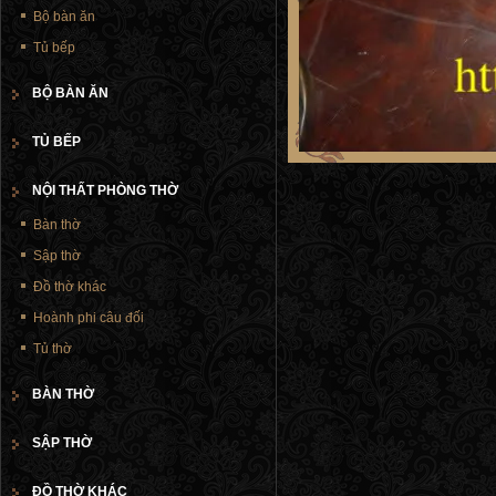
Bộ bàn ăn
Tủ bếp
BỘ BÀN ĂN
TỦ BẾP
NỘI THẤT PHÒNG THỜ
Bàn thờ
Sập thờ
Đồ thờ khác
Hoành phi câu đối
Tủ thờ
BÀN THỜ
SẬP THỜ
ĐỒ THỜ KHÁC