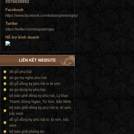
0976639992
Facebook
https://www.facebook.com/bobanghedongky/
Tủ đứng
Twitter
https://twitter.com/dogodongky
Hỗ trợ kinh doanh
LIÊN KẾT WEBSITE
Tủ đứng
đồ gỗ phú hải
do go my nghe phu hai
đồ gỗ đồng kỵ phú hải tx từ sơn
do go dong ky phu hai
bộ bàn ghế đồng kỵ phú hải, Lý Đạo
Thành, Đông Ngàn, Từ Sơn, Bắc Ninh
bộ bàn ghế đồng kỵ phú hải tx. từ sơn,
bắc ninh
đồ gỗ đồng kỵ phú hải tx. từ sơn, bắc
ninh
bộ bàn ghế phòng ăn