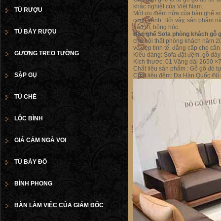
khắc nghiệt của Việt Nam.
TỦ RƯỢU
Một ưu điểm nữa của bàn ghế sof
cong vênh. Bởi vậy, sản phẩm nà
bảo trì, hỏng hóc.
TỦ BÀY RƯỢU
Bàn ghế Sofa phòng khách gỗ 
cho nội thất phòng khách năm 2
vẻ đẹp tinh tế, đẳng cấp cho căn
GƯƠNG TREO TƯỜNG
Kiểu dáng: Sofa đặt đệm, gỗ dà
Kích thước: 01 Văng dài 2650 
Chất liệu sản phẩm : Gỗ gõ đỏ t
SẬP GỤ
Chất liệu đệm: Da Hàn Quốc /Nỉ
TỦ CHÈ
LỘC BÌNH
GIÁ CẮM NGÀ VOI
TỦ BÀY ĐỒ
BÌNH PHONG
BÀN LÀM VIỆC CỦA GIÁM ĐỐC