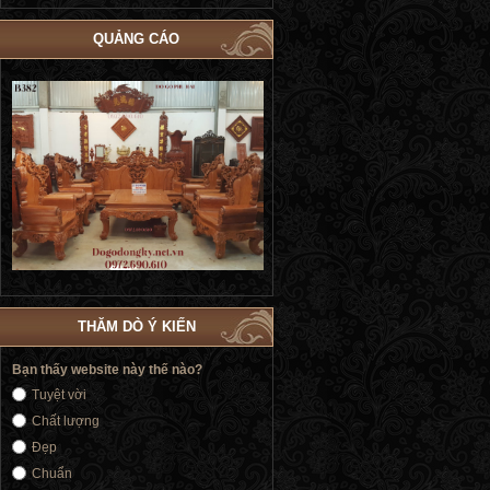
QUẢNG CÁO
Bộ Giường Ngủ Tủ Áo Phòng Cưới Đẹp
Giường Ngủ Victoria Tân Cổ Điển
4
| Đồ Gỗ Phú Hải GN183
Vàng | Đồ Gỗ Phú Hải GN176
THĂM DÒ Ý KIẾN
Bạn thấy website này thế nào?
Tuyệt vời
Chất lượng
Đẹp
Chuẩn