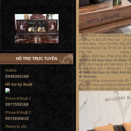
Tủ đứng
HỆ THỐNG SHOWROOM CHÍN
✔Công Ty Đồ Gỗ Phú Hải - 10 L
✔Nhà Máy : Khu CN Dốc Sặt, Đồ
✔ShowRoom Tại TP HCM: Số 81
Phú Hải
bàn ghế đồng kỵ
mang đ
của gia đình bạn. Đáp ứng đầy đ
HỖ TRỢ TRỰC TUYẾN
❸
.Sofa Gỗ Đẹp Giao Và Nhận T
Tủ đứng
(Các đơn hàng với bán kính 25 k
➤
Giá Mua vào = Bảng giá + Cư
Hotline
❸.
Xem
Giá Bán Và Hình Ảnh Bà
0948360168
❸.
Website:
http://dogodongky.n
Với hệ thống showroom bán đồ nộ
Hỗ trợ kỹ thuật
đến cho nhà quý khách hàng nhữn
Hãy đến với Nội thất Phú Hải và
Phone kĩ thuật 1
Tủ đứng
0977559168
Phone kĩ thuật 2
0972690610
Phone tư vấn