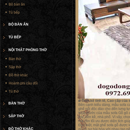
Bộ bàn ăn
Tủ bếp
BỘ BÀN ĂN
TỦ BẾP
NỘI THẤT PHÒNG THỜ
Bàn thờ
Sập thờ
Đồ thờ khác
Hoành phi câu đối
Tủ thờ
◙.
Thiết kế tinh tế, Cao cấp của
BÀN THỜ
Bên cạnh kiểu dáng, mẫu sofa ca
ghế nối độc đáo cho đến lưng t
Kích thước của mẫu sofa Gỗ gõ 
SẬP THỜ
thự, liền kề, nhà phố. Vì vậy, c
mà còn tối ưu được diện tích giú
Đặc biệt, mặt ghế sofa gỗ được 
ĐỒ THỜ KHÁC
gỗ có sự hài hòa với nhau tạo 