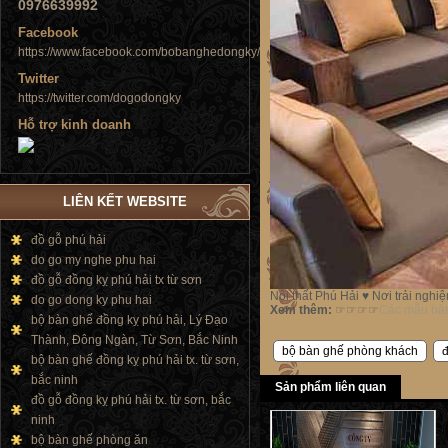
0976639992
Tủ đứng
Facebook
https://www.facebook.com/bobanghedongky/
Twitter
https://twitter.com/dogodongky
Hỗ trợ kinh doanh
Tủ đứng
LIÊN KẾT WEBSITE
đồ gỗ phú hải
do go my nghe phu hai
đồ gỗ đồng kỵ phú hải tx từ sơn
Nội thất Phú Hải ♥ Nơi trải nghi
do go dong ky phu hai
Xem thêm
:
☞☞☞☞
Các mẫu bàn
bộ bàn ghế đồng kỵ phú hải, Lý Đạo
Thành, Đông Ngàn, Từ Sơn, Bắc Ninh
bộ bàn ghế phòng khách
đ
bộ bàn ghế đồng kỵ phú hải tx. từ sơn,
bắc ninh
Sản phẩm liên quan
đồ gỗ đồng kỵ phú hải tx. từ sơn, bắc
ninh
bộ bàn ghế phòng ăn