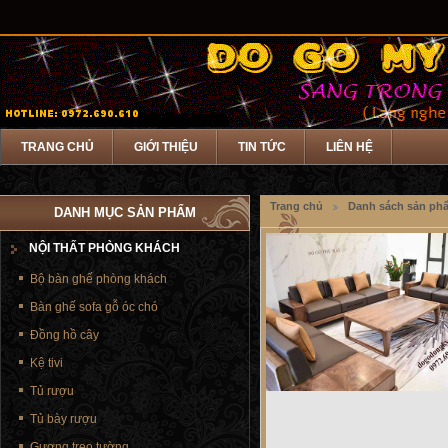
TRANG CHỦ
GIỚI THIỆU
TIN TỨC
LIÊN HỆ
Trang chủ
Danh sách sản ph
DANH MỤC SẢN PHẨM
NỘI THẤT PHÒNG KHÁCH
Bộ bàn ghế phòng khách
Bàn ghế sofa gỗ óc chó
Đồng hồ cây
Kệ tivi
Tủ rượu
Tủ bày rượu
Gương treo tường