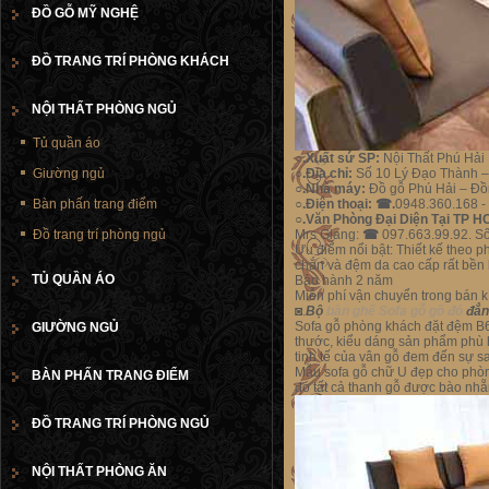
ĐỒ GỖ MỸ NGHỆ
ĐỒ TRANG TRÍ PHÒNG KHÁCH
NỘI THẤT PHÒNG NGỦ
Tủ quần áo
○.
Xuất sứ SP:
Nội Thất Phú Hải
Giường ngủ
○.Địa chỉ:
Số 10 Lý Đạo Thành –
○.Nhà máy:
Đồ gỗ Phú Hải – Đồ
Bàn phấn trang điểm
○.Điện thoại:
☎
.
0948.360.168 -
○.Văn Phòng Đại Diện Tại TP H
Đồ trang trí phòng ngủ
Mrs Giang:
☎
097.663.99.92. S
Ưu điểm nổi bật: Thiết kế theo p
chắn và đệm da cao cấp rất bền 
TỦ QUẦN ÁO
Bảo hành 2 năm
Miễn phí vận chuyển trong bán 
◙.
Bộ
bàn ghế Sofa g
ỗ gõ đỏ
đẳng
Sofa gỗ phòng khách đặt đệm B60
GIƯỜNG NGỦ
thước, kiểu dáng sản phẩm phù 
tinh tế của vân gỗ đem đến sự s
Mẫu sofa gỗ chữ U đẹp cho phòn
BÀN PHẤN TRANG ĐIỂM
đó tất cả thanh gỗ được bào nhẵ
ĐỒ TRANG TRÍ PHÒNG NGỦ
NỘI THẤT PHÒNG ĂN