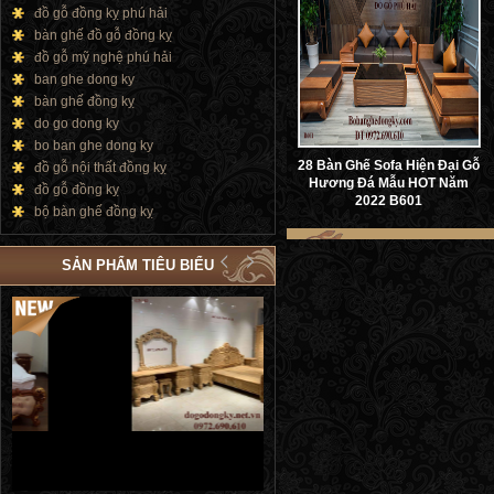
đồ gỗ đồng kỵ phú hải
bàn ghế đồ gỗ đồng kỵ
đồ gỗ mỹ nghệ phú hải
ban ghe dong ky
bàn ghế đồng kỵ
do go dong ky
bo ban ghe dong ky
28 Bàn Ghế Sofa Hiện Đại Gỗ
đồ gỗ nội thất đồng kỵ
Hương Đá Mẫu HOT Năm
đồ gỗ đồng kỵ
2022 B601
bộ bàn ghế đồng kỵ
SẢN PHẨM TIÊU BIỂU