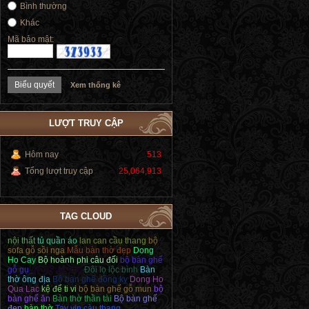
Bình thường
Khác
Mã bảo mật:
Xem thống kê
LƯỢT TRUY CẬP
Hôm nay
513
Tổng lượt truy cập
25,064,913
TAG CLOUD
nội thất
tủ quần áo
lan can cầu thang
bộ
sofa gỗ sồi nga
Mẫu bàn thờ đẹp
Dong
Ho Cay
Bộ hoành phi câu đối
bộ bàn ghế
gỗ gụ
đồ gỗ nội thất
Đôi lọ lộc bình
Bàn
thờ ông địa
Bộ bàn ghế đồng kỵ
Dong Ho
Qua Lac
kệ để ti vi
bộ bàn ghế gỗ mun
bộ
bàn ghế ăn
Bàn thờ thần tài
Bộ bàn ghế
đẹp
bàn thờ
Tay vịn càu thang