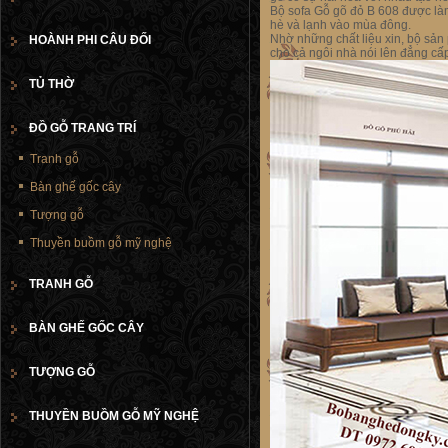
Bộ sofa Gỗ gõ đỏ B 608 được làm
hè và lạnh vào mùa đông.
Nhờ những chất liệu xin, bộ sản
HOÀNH PHI CÂU ĐỐI
cho cả ngôi nhà nói lên đẳng cấp
TỦ THỜ
ĐỒ GỖ TRANG TRÍ
Tranh gỗ
Bàn ghế gốc cây
Tượng gỗ
Thuyền buồm gỗ mỹ nghệ
TRANH GỖ
BÀN GHẾ GỐC CÂY
TƯỢNG GỖ
THUYỀN BUỒM GỖ MỸ NGHỆ