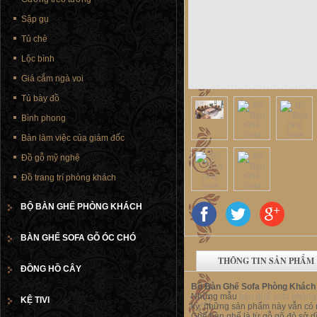
Sập gụ
Tủ chè
Lộc bình
Giá cắm ngà voi
Tủ bày đồ
Bình phong
Bàn làm việc của giám đốc
Đồ gỗ mỹ nghệ
Đồ trang trí phòng khách
BỘ BÀN GHẾ PHÒNG KHÁCH
BÀN GHẾ SOFA GỖ ÓC CHÓ
THÔNG TIN SẢN PHẨM
ĐỒNG HỒ CÂY
Bộ Bàn Ghế Sofa Phòng Khách
Những mẫu
bàn ghế sofa phòng
KỆ TIVI
kỳ, những sản phẩm này vẫn có 
Ghế bàn ghế là từ gỗ gõ đỏ sở dĩ