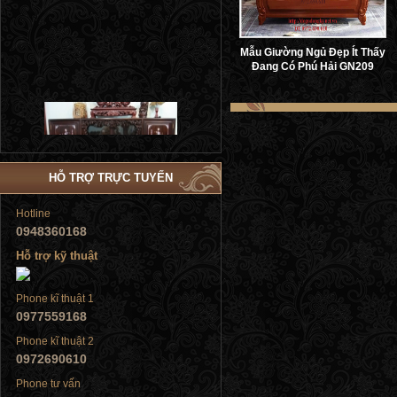
Mẫu Giường Ngủ Đẹp Ít Thấy
Đang Có Phú Hải GN209
Tủ đứng
HỖ TRỢ TRỰC TUYẾN
Hotline
0948360168
Tủ đứng
Hỗ trợ kỹ thuật
Phone kĩ thuật 1
0977559168
Phone kĩ thuật 2
0972690610
Tủ đứng
Phone tư vấn