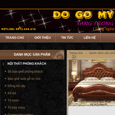
TRANG CHỦ
GIỚI THIỆU
TIN TỨC
LIÊN HỆ
Trang chủ
Danh sách sản ph
DANH MỤC SẢN PHẨM
NỘI THẤT PHÒNG KHÁCH
Bộ bàn ghế phòng khách
Bàn ghế sofa gỗ óc chó
Đồng hồ cây
Kệ tivi
Tủ rượu
Tủ bày rượu
Gương treo tường