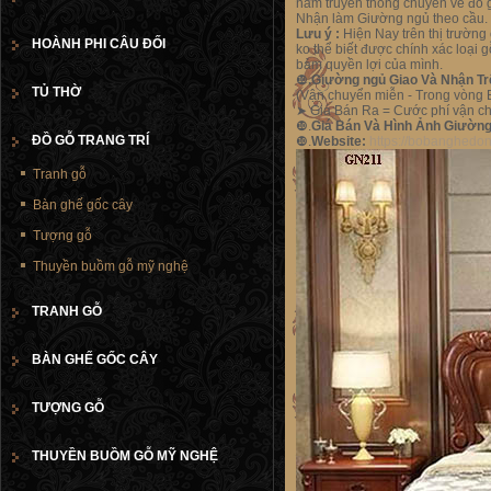
năm truyền thống chuyên về đồ 
Nhận làm Giường ngủ theo cầu. Kh
Lưu ý :
Hiện Nay trên thị trường
HOÀNH PHI CÂU ĐỐI
ko thể biết được chính xác loại
bảm quyền lợi của mình.
❿
.Giường ngủ Giao Và Nhận Tr
TỦ THỜ
(Vận chuyển miễn - Trong vòng
➤
Giá Bán Ra = Cước phí vận chu
❿.
Giá Bán Và Hình Ảnh Giường
ĐỒ GỖ TRANG TRÍ
❿.
Website:
https://bobanghedo
Tranh gỗ
Bàn ghế gốc cây
Tượng gỗ
Thuyền buồm gỗ mỹ nghệ
TRANH GỖ
BÀN GHẾ GỐC CÂY
TƯỢNG GỖ
THUYỀN BUỒM GỖ MỸ NGHỆ