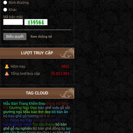
Bình thường
Khác
Mã bảo mật:
Xem thống kê
LƯỢT TRUY CẬP
Hôm nay
3601
Tổng lượt truy cập
25,013,991
TAG CLOUD
Mẫu Bàn Trang Điểm Đẹp
Đồng Hồ Máy
Cơ
Giường Ngủ Đẹp
bàn ghế sofa gỗ sồi
giường ngủ
Mẫu bàn thờ đẹp
bộ bàn ăn
bộ bàn ghế gỗ hương
kệ ti vi
sofa gỗ óc
chó
Dong Ho Cay
bo ban ghe dong ky
tranh gỗ mỹ nghệ
Trụ cầu thang
bộ bàn
ghế gỗ nu nghiến
Bộ bàn ghế đồng kỵ
lan
can cầu thang
Dong Ho Qua Lac
bàn ghế