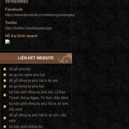
0976639992
Facebook
https://www.facebook.com/bobanghedongky/
Twitter
https://twitter.com/dogodongky
Tủ đứng
Hỗ trợ kinh doanh
LIÊN KẾT WEBSITE
Tủ đứng
đồ gỗ phú hải
do go my nghe phu hai
đồ gỗ đồng kỵ phú hải tx từ sơn
do go dong ky phu hai
bộ bàn ghế đồng kỵ phú hải, Lý Đạo
Thành, Đông Ngàn, Từ Sơn, Bắc Ninh
bộ bàn ghế đồng kỵ phú hải tx. từ sơn,
bắc ninh
đồ gỗ đồng kỵ phú hải tx. từ sơn, bắc
ninh
bộ bàn ghế phòng ăn