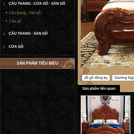
CẦU THANG - CỬA GỖ - SÀN GỖ
Cầu thang - Sàn gỗ
Cửa gỗ
CẦU THANG - SÀN GỖ
CỬA GỖ
SẢN PHẨM TIÊU BIỂU
đồ gỗ đồng kỵ
Giường Ng
Sản phẩm liên quan