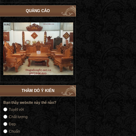
QUẢNG CÁO
Bộ Giường Ngủ Tủ Áo Phòng Cưới Đẹp
Giường Ngủ Victoria Tân Cổ Điển
4
| Đồ Gỗ Phú Hải GN183
Vàng | Đồ Gỗ Phú Hải GN176
THĂM DÒ Ý KIẾN
Bạn thấy website này thế nào?
Tuyệt vời
Chất lượng
Đẹp
Chuẩn