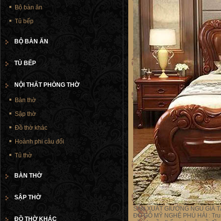
Bộ bàn ăn
Tủ bếp
BỘ BÀN ĂN
TỦ BẾP
NỘI THẤT PHÒNG THỜ
Bàn thờ
Sập thờ
Đồ thờ khác
Hoành phi câu đối
Tủ thờ
BÀN THỜ
SẬP THỜ
SẢN XUẤT GIƯỜNG NGỦ GIÁ T
ĐỒ GỖ MỸ NGHỆ PHÚ HẢI : Trung 
ĐỒ THỜ KHÁC