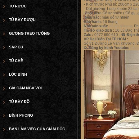
-
Kích thước lòng: 180cm x 200,
-
Kích thước Phủ bì: 200cm x 22
TỦ RƯỢU
-
Dát giường: Long khuôn 22 lan,
.Chất liệu:
Gỗ tự nhiên ( Gỗ gụ,
.Màu săc:
màu gỗ tư nhiên
TỦ BÀY RƯỢU
Bảo hành:
16 tháng
Nhà sản xuất:
đồ gỗ đồng kỵ
Ph
Trụ sở giao dịch :
10 Lý Đạo Thà
GƯƠNG TREO TƯỜNG
Zalo :
0972.690.610
-
☎
Điện th
VP Đại Diện Tại TP HCM :
Số 81 Đường Lê Văn Khương, Đ
SẬP GỤ
✪
.
Đăng ký kênh
Youtube:
http
TỦ CHÈ
LỘC BÌNH
GIÁ CẮM NGÀ VOI
TỦ BÀY ĐỒ
BÌNH PHONG
BÀN LÀM VIỆC CỦA GIÁM ĐỐC