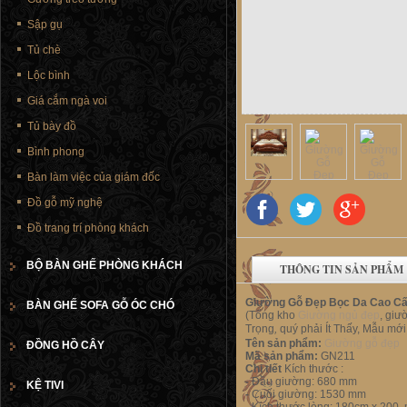
Sập gụ
Tủ chè
Lộc bình
Giá cắm ngà voi
Tủ bày đồ
Bình phong
Bàn làm việc của giám đốc
Đồ gỗ mỹ nghệ
Đồ trang trí phòng khách
BỘ BÀN GHẾ PHÒNG KHÁCH
THÔNG TIN SẢN PHẨM
Giường Gỗ Đẹp Bọc Da Cao Cấ
BÀN GHẾ SOFA GỖ ÓC CHÓ
(Tổng kho
Giường ngủ đẹp
, giư
Trọng
,
quý phải Ít Thấy, Mẫu mớ
Tên sản phẩm:
Giường gỗ đẹp
ĐỒNG HỒ CÂY
Mã sản phẩm:
GN211
Chi tiết
Kích thước :
-
Đầu giường: 680 mm
KỆ TIVI
-
Cuối giường: 1530 mm